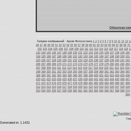
Обратная свя
Галереи изображений - Архив Фотохостинга
1
2
3
4
5
6
7
8
9
10
11
12
13
1
46
47
48
49
50
51
52
53
54
55
56
57
58
59
60
61
62
63
64
65
66
67
68
69
70
102
103
104
105
106
107
108
109
110
111
112
113
114
115
116
117
118
119
1
143
144
145
146
147
148
149
150
151
152
153
154
155
156
157
158
159
160
184
185
186
187
188
189
190
191
192
193
194
195
196
197
198
199
200
201
225
226
227
228
229
230
231
232
233
234
235
236
237
238
239
240
241
242
266
267
268
269
270
271
272
273
274
275
276
277
278
279
280
281
282
283
307
308
309
310
311
312
313
314
315
316
317
318
319
320
321
322
323
324
348
349
350
351
352
353
354
355
356
357
358
359
360
361
362
363
364
365
389
390
391
392
393
394
395
396
397
398
399
400
401
402
403
404
405
406
430
431
432
433
434
435
436
437
438
439
440
441
442
443
444
445
446
447
471
472
473
474
475
476
477
478
479
480
481
482
483
484
485
486
487
488
512
513
514
515
516
517
518
519
520
521
522
523
524
525
526
527
528
529
553
554
555
556
557
558
559
560
561
562
563
564
565
566
567
568
569
570
594
Copy
Generated in: 1.1431