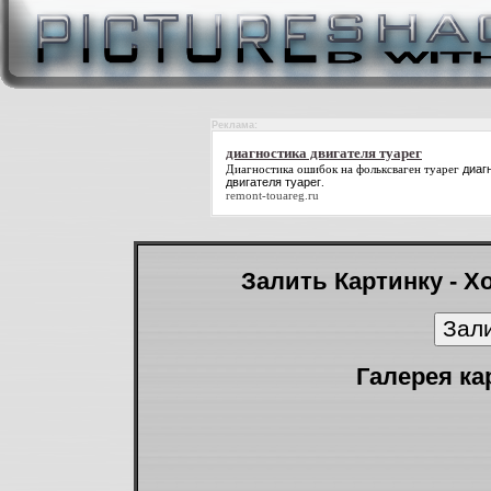
Реклама:
диагностика двигателя туарег
Диагностика ошибок на фольксваген туарег
диаг
двигателя туарег
.
remont-touareg.ru
Залить Картинку - Х
Галерея ка