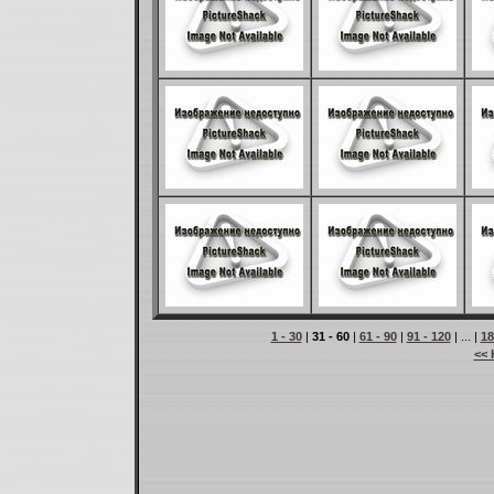
1 - 30
|
31 - 60
|
61 - 90
|
91 - 120
| ... |
18
<< 