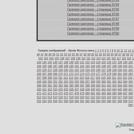
Галерея картинок - страница 9744
Галерея картинок - страница 9745
Галерея картинок - страница 9746
Галерея картинок - страница 9747
Галерея картинок - страница 9748
Галерея картинок - страница 9749
Галерея картинок - страница 9750
Галереи изображений - Архив Фотохостинга
1
2
3
4
5
6
7
8
9
10
11
12
13
1
46
47
48
49
50
51
52
53
54
55
56
57
58
59
60
61
62
63
64
65
66
67
68
69
70
102
103
104
105
106
107
108
109
110
111
112
113
114
115
116
117
118
119
1
143
144
145
146
147
148
149
150
151
152
153
154
155
156
157
158
159
160
184
185
186
187
188
189
190
191
192
193
194
195
196
197
198
199
200
201
225
226
227
228
229
230
231
232
233
234
235
236
237
238
239
240
241
242
266
267
268
269
270
271
272
273
274
275
276
277
278
279
280
281
282
283
307
308
309
310
311
312
313
314
315
316
317
318
319
320
321
322
323
324
348
349
350
351
352
353
354
355
356
357
358
359
360
361
362
363
364
365
389
390
391
392
393
394
395
396
397
398
399
400
401
402
403
404
405
406
430
431
432
433
434
435
436
437
438
439
440
441
442
443
444
445
446
447
471
472
473
474
475
476
477
478
479
480
481
482
483
484
485
486
487
488
512
513
514
515
516
517
518
519
520
521
522
523
524
525
526
527
528
529
553
554
555
556
557
558
559
560
561
562
563
564
565
566
567
568
569
570
594
Copy