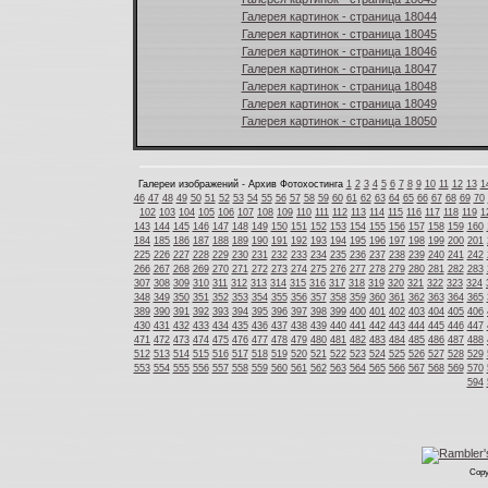
Галерея картинок - страница 18044
Галерея картинок - страница 18045
Галерея картинок - страница 18046
Галерея картинок - страница 18047
Галерея картинок - страница 18048
Галерея картинок - страница 18049
Галерея картинок - страница 18050
Галереи изображений - Архив Фотохостинга
1
2
3
4
5
6
7
8
9
10
11
12
13
1
46
47
48
49
50
51
52
53
54
55
56
57
58
59
60
61
62
63
64
65
66
67
68
69
70
102
103
104
105
106
107
108
109
110
111
112
113
114
115
116
117
118
119
1
143
144
145
146
147
148
149
150
151
152
153
154
155
156
157
158
159
160
184
185
186
187
188
189
190
191
192
193
194
195
196
197
198
199
200
201
225
226
227
228
229
230
231
232
233
234
235
236
237
238
239
240
241
242
266
267
268
269
270
271
272
273
274
275
276
277
278
279
280
281
282
283
307
308
309
310
311
312
313
314
315
316
317
318
319
320
321
322
323
324
348
349
350
351
352
353
354
355
356
357
358
359
360
361
362
363
364
365
389
390
391
392
393
394
395
396
397
398
399
400
401
402
403
404
405
406
430
431
432
433
434
435
436
437
438
439
440
441
442
443
444
445
446
447
471
472
473
474
475
476
477
478
479
480
481
482
483
484
485
486
487
488
512
513
514
515
516
517
518
519
520
521
522
523
524
525
526
527
528
529
553
554
555
556
557
558
559
560
561
562
563
564
565
566
567
568
569
570
594
Copy