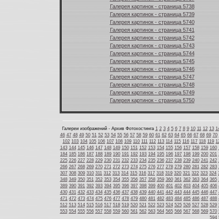
Галерея картинок - страница 5738
Галерея картинок - страница 5739
Галерея картинок - страница 5740
Галерея картинок - страница 5741
Галерея картинок - страница 5742
Галерея картинок - страница 5743
Галерея картинок - страница 5744
Галерея картинок - страница 5745
Галерея картинок - страница 5746
Галерея картинок - страница 5747
Галерея картинок - страница 5748
Галерея картинок - страница 5749
Галерея картинок - страница 5750
Галереи изображений - Архив Фотохостинга
1
2
3
4
5
6
7
8
9
10
11
12
13
1
46
47
48
49
50
51
52
53
54
55
56
57
58
59
60
61
62
63
64
65
66
67
68
69
70
102
103
104
105
106
107
108
109
110
111
112
113
114
115
116
117
118
119
1
143
144
145
146
147
148
149
150
151
152
153
154
155
156
157
158
159
160
184
185
186
187
188
189
190
191
192
193
194
195
196
197
198
199
200
201
225
226
227
228
229
230
231
232
233
234
235
236
237
238
239
240
241
242
266
267
268
269
270
271
272
273
274
275
276
277
278
279
280
281
282
283
307
308
309
310
311
312
313
314
315
316
317
318
319
320
321
322
323
324
348
349
350
351
352
353
354
355
356
357
358
359
360
361
362
363
364
365
389
390
391
392
393
394
395
396
397
398
399
400
401
402
403
404
405
406
430
431
432
433
434
435
436
437
438
439
440
441
442
443
444
445
446
447
471
472
473
474
475
476
477
478
479
480
481
482
483
484
485
486
487
488
512
513
514
515
516
517
518
519
520
521
522
523
524
525
526
527
528
529
553
554
555
556
557
558
559
560
561
562
563
564
565
566
567
568
569
570
594