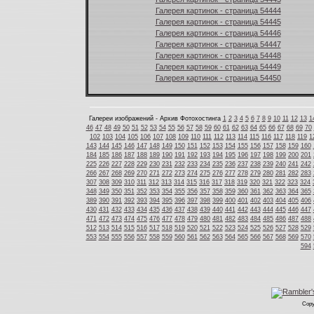
Галерея картинок - страница 54444
Галерея картинок - страница 54445
Галерея картинок - страница 54446
Галерея картинок - страница 54447
Галерея картинок - страница 54448
Галерея картинок - страница 54449
Галерея картинок - страница 54450
Галереи изображений - Архив Фотохостинга
1
2
3
4
5
6
7
8
9
10
11
12
13
1
46
47
48
49
50
51
52
53
54
55
56
57
58
59
60
61
62
63
64
65
66
67
68
69
70
102
103
104
105
106
107
108
109
110
111
112
113
114
115
116
117
118
119
1
143
144
145
146
147
148
149
150
151
152
153
154
155
156
157
158
159
160
184
185
186
187
188
189
190
191
192
193
194
195
196
197
198
199
200
201
225
226
227
228
229
230
231
232
233
234
235
236
237
238
239
240
241
242
266
267
268
269
270
271
272
273
274
275
276
277
278
279
280
281
282
283
307
308
309
310
311
312
313
314
315
316
317
318
319
320
321
322
323
324
348
349
350
351
352
353
354
355
356
357
358
359
360
361
362
363
364
365
389
390
391
392
393
394
395
396
397
398
399
400
401
402
403
404
405
406
430
431
432
433
434
435
436
437
438
439
440
441
442
443
444
445
446
447
471
472
473
474
475
476
477
478
479
480
481
482
483
484
485
486
487
488
512
513
514
515
516
517
518
519
520
521
522
523
524
525
526
527
528
529
553
554
555
556
557
558
559
560
561
562
563
564
565
566
567
568
569
570
594
Copy