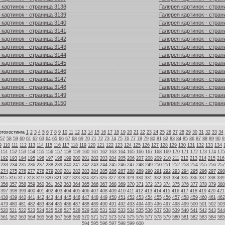
 картинок - страница 3138
Галерея картинок - стран
 картинок - страница 3139
Галерея картинок - стран
 картинок - страница 3140
Галерея картинок - стран
 картинок - страница 3141
Галерея картинок - стран
 картинок - страница 3142
Галерея картинок - стран
 картинок - страница 3143
Галерея картинок - стран
 картинок - страница 3144
Галерея картинок - стран
 картинок - страница 3145
Галерея картинок - стран
 картинок - страница 3146
Галерея картинок - стран
 картинок - страница 3147
Галерея картинок - стран
 картинок - страница 3148
Галерея картинок - стран
 картинок - страница 3149
Галерея картинок - стран
 картинок - страница 3150
Галерея картинок - стран
отохостинга
1
2
3
4
5
6
7
8
9
10
11
12
13
14
15
16
17
18
19
20
21
22
23
24
25
26
27
28
29
30
31
32
33
34
57
58
59
60
61
62
63
64
65
66
67
68
69
70
71
72
73
74
75
76
77
78
79
80
81
82
83
84
85
86
87
88
89
90
9
9
110
111
112
113
114
115
116
117
118
119
120
121
122
123
124
125
126
127
128
129
130
131
132
133
134
151
152
153
154
155
156
157
158
159
160
161
162
163
164
165
166
167
168
169
170
171
172
173
174
175
192
193
194
195
196
197
198
199
200
201
202
203
204
205
206
207
208
209
210
211
212
213
214
215
216
233
234
235
236
237
238
239
240
241
242
243
244
245
246
247
248
249
250
251
252
253
254
255
256
257
274
275
276
277
278
279
280
281
282
283
284
285
286
287
288
289
290
291
292
293
294
295
296
297
298
315
316
317
318
319
320
321
322
323
324
325
326
327
328
329
330
331
332
333
334
335
336
337
338
339
356
357
358
359
360
361
362
363
364
365
366
367
368
369
370
371
372
373
374
375
376
377
378
379
380
397
398
399
400
401
402
403
404
405
406
407
408
409
410
411
412
413
414
415
416
417
418
419
420
421
438
439
440
441
442
443
444
445
446
447
448
449
450
451
452
453
454
455
456
457
458
459
460
461
462
479
480
481
482
483
484
485
486
487
488
489
490
491
492
493
494
495
496
497
498
499
500
501
502
503
520
521
522
523
524
525
526
527
528
529
530
531
532
533
534
535
536
537
538
539
540
541
542
543
544
561
562
563
564
565
566
567
568
569
570
571
572
573
574
575
576
577
578
579
580
581
582
583
584
585
594
595
596
597
598
599
600