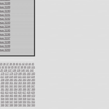
ица 3188
ица 3189
ица 3190
ица 3191
ица 3192
ица 3193
ица 3194
ица 3195
ица 3196
ица 3197
ица 3198
ица 3199
ица 3200
35
36
37
38
39
40
41
42
43
44
45
1
92
93
94
95
96
97
98
99
100
101
135
136
137
138
139
140
141
142
176
177
178
179
180
181
182
183
217
218
219
220
221
222
223
224
258
259
260
261
262
263
264
265
299
300
301
302
303
304
305
306
340
341
342
343
344
345
346
347
381
382
383
384
385
386
387
388
422
423
424
425
426
427
428
429
463
464
465
466
467
468
469
470
504
505
506
507
508
509
510
511
545
546
547
548
549
550
551
552
586
587
588
589
590
591
592
593