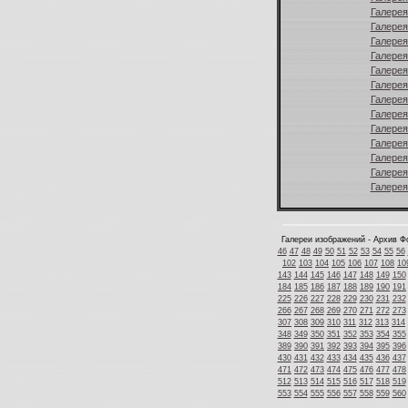
Галерея
Галерея
Галерея
Галерея
Галерея
Галерея
Галерея
Галерея
Галерея
Галерея
Галерея
Галерея
Галерея
Галереи изображений - Архив Ф
46
47
48
49
50
51
52
53
54
55
56
102
103
104
105
106
107
108
10
143
144
145
146
147
148
149
150
184
185
186
187
188
189
190
191
225
226
227
228
229
230
231
232
266
267
268
269
270
271
272
273
307
308
309
310
311
312
313
314
348
349
350
351
352
353
354
355
389
390
391
392
393
394
395
396
430
431
432
433
434
435
436
437
471
472
473
474
475
476
477
478
512
513
514
515
516
517
518
519
553
554
555
556
557
558
559
560