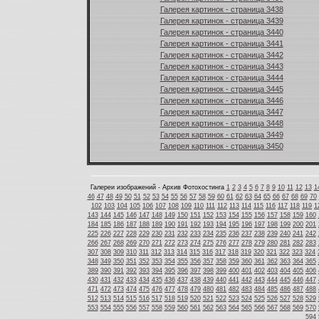
Галерея картинок - страница 3438
Галерея картинок - страница 3439
Галерея картинок - страница 3440
Галерея картинок - страница 3441
Галерея картинок - страница 3442
Галерея картинок - страница 3443
Галерея картинок - страница 3444
Галерея картинок - страница 3445
Галерея картинок - страница 3446
Галерея картинок - страница 3447
Галерея картинок - страница 3448
Галерея картинок - страница 3449
Галерея картинок - страница 3450
Галереи изображений - Архив Фотохостинга
1
2
3
4
5
6
7
8
9
10
11
12
13
1
46
47
48
49
50
51
52
53
54
55
56
57
58
59
60
61
62
63
64
65
66
67
68
69
70
102
103
104
105
106
107
108
109
110
111
112
113
114
115
116
117
118
119
1
143
144
145
146
147
148
149
150
151
152
153
154
155
156
157
158
159
160
184
185
186
187
188
189
190
191
192
193
194
195
196
197
198
199
200
201
225
226
227
228
229
230
231
232
233
234
235
236
237
238
239
240
241
242
266
267
268
269
270
271
272
273
274
275
276
277
278
279
280
281
282
283
307
308
309
310
311
312
313
314
315
316
317
318
319
320
321
322
323
324
348
349
350
351
352
353
354
355
356
357
358
359
360
361
362
363
364
365
389
390
391
392
393
394
395
396
397
398
399
400
401
402
403
404
405
406
430
431
432
433
434
435
436
437
438
439
440
441
442
443
444
445
446
447
471
472
473
474
475
476
477
478
479
480
481
482
483
484
485
486
487
488
512
513
514
515
516
517
518
519
520
521
522
523
524
525
526
527
528
529
553
554
555
556
557
558
559
560
561
562
563
564
565
566
567
568
569
570
594