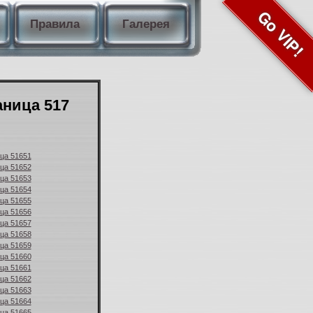
Go VIP!
Правила
Галерея
аница 517
ица 51651
ица 51652
ица 51653
ица 51654
ица 51655
ица 51656
ица 51657
ица 51658
ица 51659
ица 51660
ица 51661
ица 51662
ица 51663
ица 51664
ица 51665