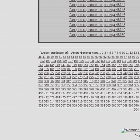
Галерея картинок - страница 48144
Галерея картинок - страница 48145
Галерея картинок - страница 48146
Галерея картинок - страница 48147
Галерея картинок - страница 48148
Галерея картинок - страница 48149
Галерея картинок - страница 48150
Галереи изображений - Архив Фотохостинга
1
2
3
4
5
6
7
8
9
10
11
12
13
1
46
47
48
49
50
51
52
53
54
55
56
57
58
59
60
61
62
63
64
65
66
67
68
69
70
102
103
104
105
106
107
108
109
110
111
112
113
114
115
116
117
118
119
1
143
144
145
146
147
148
149
150
151
152
153
154
155
156
157
158
159
160
184
185
186
187
188
189
190
191
192
193
194
195
196
197
198
199
200
201
225
226
227
228
229
230
231
232
233
234
235
236
237
238
239
240
241
242
266
267
268
269
270
271
272
273
274
275
276
277
278
279
280
281
282
283
307
308
309
310
311
312
313
314
315
316
317
318
319
320
321
322
323
324
348
349
350
351
352
353
354
355
356
357
358
359
360
361
362
363
364
365
389
390
391
392
393
394
395
396
397
398
399
400
401
402
403
404
405
406
430
431
432
433
434
435
436
437
438
439
440
441
442
443
444
445
446
447
471
472
473
474
475
476
477
478
479
480
481
482
483
484
485
486
487
488
512
513
514
515
516
517
518
519
520
521
522
523
524
525
526
527
528
529
553
554
555
556
557
558
559
560
561
562
563
564
565
566
567
568
569
570
594
Copy