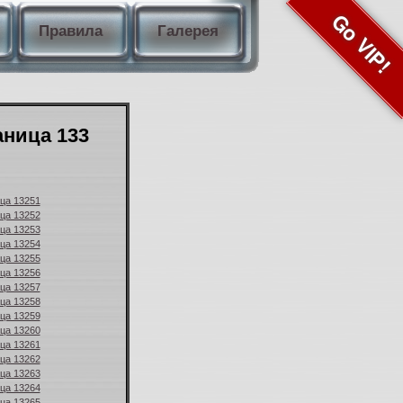
Go VIP!
Правила
Галерея
аница 133
ица 13251
ица 13252
ица 13253
ица 13254
ица 13255
ица 13256
ица 13257
ица 13258
ица 13259
ица 13260
ица 13261
ица 13262
ица 13263
ица 13264
ица 13265