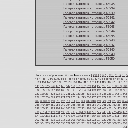
Галерея картинок - страница 53938
Галерея картинок - страница 53939
Галерея картинок - страница 53940
Галерея картинок - страница 53941
Галерея картинок - страница 53942
Галерея картинок - страница 53943
Галерея картинок - страница 53944
Галерея картинок - страница 53945
Галерея картинок - страница 53946
Галерея картинок - страница 53947
Галерея картинок - страница 53948
Галерея картинок - страница 53949
Галерея картинок - страница 53950
Галереи изображений - Архив Фотохостинга
1
2
3
4
5
6
7
8
9
10
11
12
13
1
46
47
48
49
50
51
52
53
54
55
56
57
58
59
60
61
62
63
64
65
66
67
68
69
70
102
103
104
105
106
107
108
109
110
111
112
113
114
115
116
117
118
119
1
143
144
145
146
147
148
149
150
151
152
153
154
155
156
157
158
159
160
184
185
186
187
188
189
190
191
192
193
194
195
196
197
198
199
200
201
225
226
227
228
229
230
231
232
233
234
235
236
237
238
239
240
241
242
266
267
268
269
270
271
272
273
274
275
276
277
278
279
280
281
282
283
307
308
309
310
311
312
313
314
315
316
317
318
319
320
321
322
323
324
348
349
350
351
352
353
354
355
356
357
358
359
360
361
362
363
364
365
389
390
391
392
393
394
395
396
397
398
399
400
401
402
403
404
405
406
430
431
432
433
434
435
436
437
438
439
440
441
442
443
444
445
446
447
471
472
473
474
475
476
477
478
479
480
481
482
483
484
485
486
487
488
512
513
514
515
516
517
518
519
520
521
522
523
524
525
526
527
528
529
553
554
555
556
557
558
559
560
561
562
563
564
565
566
567
568
569
570
594