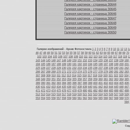
Галерея картинок - страница 30644
Галерея картинок - страница 30645
Галерея картинок - страница 30646
Галерея картинок - страница 30647
Галерея картинок - страница 30648
Галерея картинок - страница 30649
Галерея картинок - страница 30650
Галереи изображений - Архив Фотохостинга
1
2
3
4
5
6
7
8
9
10
11
12
13
1
46
47
48
49
50
51
52
53
54
55
56
57
58
59
60
61
62
63
64
65
66
67
68
69
70
102
103
104
105
106
107
108
109
110
111
112
113
114
115
116
117
118
119
1
143
144
145
146
147
148
149
150
151
152
153
154
155
156
157
158
159
160
184
185
186
187
188
189
190
191
192
193
194
195
196
197
198
199
200
201
225
226
227
228
229
230
231
232
233
234
235
236
237
238
239
240
241
242
266
267
268
269
270
271
272
273
274
275
276
277
278
279
280
281
282
283
307
308
309
310
311
312
313
314
315
316
317
318
319
320
321
322
323
324
348
349
350
351
352
353
354
355
356
357
358
359
360
361
362
363
364
365
389
390
391
392
393
394
395
396
397
398
399
400
401
402
403
404
405
406
430
431
432
433
434
435
436
437
438
439
440
441
442
443
444
445
446
447
471
472
473
474
475
476
477
478
479
480
481
482
483
484
485
486
487
488
512
513
514
515
516
517
518
519
520
521
522
523
524
525
526
527
528
529
553
554
555
556
557
558
559
560
561
562
563
564
565
566
567
568
569
570
594
Copy