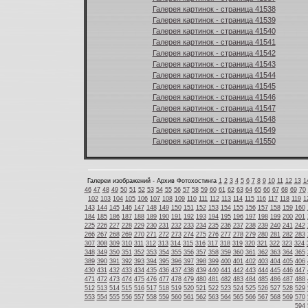
Галерея картинок - страница 41538
Галерея картинок - страница 41539
Галерея картинок - страница 41540
Галерея картинок - страница 41541
Галерея картинок - страница 41542
Галерея картинок - страница 41543
Галерея картинок - страница 41544
Галерея картинок - страница 41545
Галерея картинок - страница 41546
Галерея картинок - страница 41547
Галерея картинок - страница 41548
Галерея картинок - страница 41549
Галерея картинок - страница 41550
Галереи изображений - Архив Фотохостинга
1
2
3
4
5
6
7
8
9
10
11
12
13
1
46
47
48
49
50
51
52
53
54
55
56
57
58
59
60
61
62
63
64
65
66
67
68
69
70
102
103
104
105
106
107
108
109
110
111
112
113
114
115
116
117
118
119
1
143
144
145
146
147
148
149
150
151
152
153
154
155
156
157
158
159
160
184
185
186
187
188
189
190
191
192
193
194
195
196
197
198
199
200
201
225
226
227
228
229
230
231
232
233
234
235
236
237
238
239
240
241
242
266
267
268
269
270
271
272
273
274
275
276
277
278
279
280
281
282
283
307
308
309
310
311
312
313
314
315
316
317
318
319
320
321
322
323
324
348
349
350
351
352
353
354
355
356
357
358
359
360
361
362
363
364
365
389
390
391
392
393
394
395
396
397
398
399
400
401
402
403
404
405
406
430
431
432
433
434
435
436
437
438
439
440
441
442
443
444
445
446
447
471
472
473
474
475
476
477
478
479
480
481
482
483
484
485
486
487
488
512
513
514
515
516
517
518
519
520
521
522
523
524
525
526
527
528
529
553
554
555
556
557
558
559
560
561
562
563
564
565
566
567
568
569
570
594