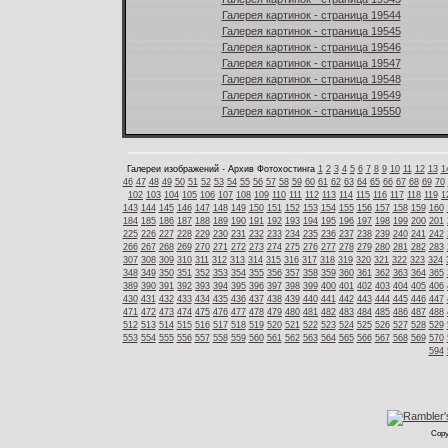
Галерея картинок - страница 19544
Галерея картинок - страница 19545
Галерея картинок - страница 19546
Галерея картинок - страница 19547
Галерея картинок - страница 19548
Галерея картинок - страница 19549
Галерея картинок - страница 19550
Галереи изображений - Архив Фотохостинга
1
2
3
4
5
6
7
8
9
10
11
12
13
1
46
47
48
49
50
51
52
53
54
55
56
57
58
59
60
61
62
63
64
65
66
67
68
69
70
102
103
104
105
106
107
108
109
110
111
112
113
114
115
116
117
118
119
1
143
144
145
146
147
148
149
150
151
152
153
154
155
156
157
158
159
160
184
185
186
187
188
189
190
191
192
193
194
195
196
197
198
199
200
201
225
226
227
228
229
230
231
232
233
234
235
236
237
238
239
240
241
242
266
267
268
269
270
271
272
273
274
275
276
277
278
279
280
281
282
283
307
308
309
310
311
312
313
314
315
316
317
318
319
320
321
322
323
324
348
349
350
351
352
353
354
355
356
357
358
359
360
361
362
363
364
365
389
390
391
392
393
394
395
396
397
398
399
400
401
402
403
404
405
406
430
431
432
433
434
435
436
437
438
439
440
441
442
443
444
445
446
447
471
472
473
474
475
476
477
478
479
480
481
482
483
484
485
486
487
488
512
513
514
515
516
517
518
519
520
521
522
523
524
525
526
527
528
529
553
554
555
556
557
558
559
560
561
562
563
564
565
566
567
568
569
570
594
Copy