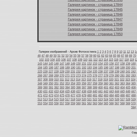
Галерея картинок - страница 17844
Галерея картинок - страница 17845
Галерея картинок - страница 17846
Галерея картинок - страница 17847
Галерея картинок - страница 17848
Галерея картинок - страница 17849
Галерея картинок - страница 17850
Галереи изображений - Архив Фотохостинга
1
2
3
4
5
6
7
8
9
10
11
12
13
1
46
47
48
49
50
51
52
53
54
55
56
57
58
59
60
61
62
63
64
65
66
67
68
69
70
102
103
104
105
106
107
108
109
110
111
112
113
114
115
116
117
118
119
1
143
144
145
146
147
148
149
150
151
152
153
154
155
156
157
158
159
160
184
185
186
187
188
189
190
191
192
193
194
195
196
197
198
199
200
201
225
226
227
228
229
230
231
232
233
234
235
236
237
238
239
240
241
242
266
267
268
269
270
271
272
273
274
275
276
277
278
279
280
281
282
283
307
308
309
310
311
312
313
314
315
316
317
318
319
320
321
322
323
324
348
349
350
351
352
353
354
355
356
357
358
359
360
361
362
363
364
365
389
390
391
392
393
394
395
396
397
398
399
400
401
402
403
404
405
406
430
431
432
433
434
435
436
437
438
439
440
441
442
443
444
445
446
447
471
472
473
474
475
476
477
478
479
480
481
482
483
484
485
486
487
488
512
513
514
515
516
517
518
519
520
521
522
523
524
525
526
527
528
529
553
554
555
556
557
558
559
560
561
562
563
564
565
566
567
568
569
570
594
Copy