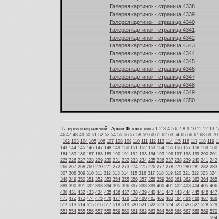
Галерея картинок - страница 4338
Галерея картинок - страница 4339
Галерея картинок - страница 4340
Галерея картинок - страница 4341
Галерея картинок - страница 4342
Галерея картинок - страница 4343
Галерея картинок - страница 4344
Галерея картинок - страница 4345
Галерея картинок - страница 4346
Галерея картинок - страница 4347
Галерея картинок - страница 4348
Галерея картинок - страница 4349
Галерея картинок - страница 4350
Галереи изображений - Архив Фотохостинга
1
2
3
4
5
6
7
8
9
10
11
12
13
1
46
47
48
49
50
51
52
53
54
55
56
57
58
59
60
61
62
63
64
65
66
67
68
69
70
102
103
104
105
106
107
108
109
110
111
112
113
114
115
116
117
118
119
1
143
144
145
146
147
148
149
150
151
152
153
154
155
156
157
158
159
160
184
185
186
187
188
189
190
191
192
193
194
195
196
197
198
199
200
201
225
226
227
228
229
230
231
232
233
234
235
236
237
238
239
240
241
242
266
267
268
269
270
271
272
273
274
275
276
277
278
279
280
281
282
283
307
308
309
310
311
312
313
314
315
316
317
318
319
320
321
322
323
324
348
349
350
351
352
353
354
355
356
357
358
359
360
361
362
363
364
365
389
390
391
392
393
394
395
396
397
398
399
400
401
402
403
404
405
406
430
431
432
433
434
435
436
437
438
439
440
441
442
443
444
445
446
447
471
472
473
474
475
476
477
478
479
480
481
482
483
484
485
486
487
488
512
513
514
515
516
517
518
519
520
521
522
523
524
525
526
527
528
529
553
554
555
556
557
558
559
560
561
562
563
564
565
566
567
568
569
570
594