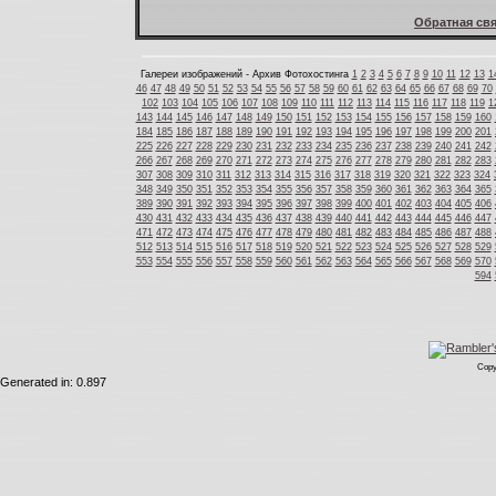
Обратная свя
Галереи изображений - Архив Фотохостинга
1
2
3
4
5
6
7
8
9
10
11
12
13
1
46
47
48
49
50
51
52
53
54
55
56
57
58
59
60
61
62
63
64
65
66
67
68
69
70
102
103
104
105
106
107
108
109
110
111
112
113
114
115
116
117
118
119
1
143
144
145
146
147
148
149
150
151
152
153
154
155
156
157
158
159
160
184
185
186
187
188
189
190
191
192
193
194
195
196
197
198
199
200
201
225
226
227
228
229
230
231
232
233
234
235
236
237
238
239
240
241
242
266
267
268
269
270
271
272
273
274
275
276
277
278
279
280
281
282
283
307
308
309
310
311
312
313
314
315
316
317
318
319
320
321
322
323
324
348
349
350
351
352
353
354
355
356
357
358
359
360
361
362
363
364
365
389
390
391
392
393
394
395
396
397
398
399
400
401
402
403
404
405
406
430
431
432
433
434
435
436
437
438
439
440
441
442
443
444
445
446
447
471
472
473
474
475
476
477
478
479
480
481
482
483
484
485
486
487
488
512
513
514
515
516
517
518
519
520
521
522
523
524
525
526
527
528
529
553
554
555
556
557
558
559
560
561
562
563
564
565
566
567
568
569
570
594
Copy
Generated in: 0.897