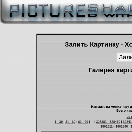
Залить Картинку - Х
Галерея карт
Нажмите на миниатюру д
Всего кар
<< 
1 - 30
|
31 - 60
|
61 - 90
| ... |
328381 - 328410
|
32841
1802611 - 1802640
|