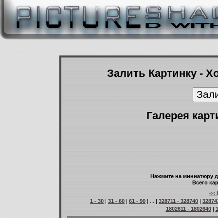
Залить Картинку - Х
Галерея карт
Нажмите на миниатюру д
Всего кар
<< 
1 - 30
|
31 - 60
|
61 - 90
| ... |
328711 - 328740
|
32874
1802611 - 1802640
|