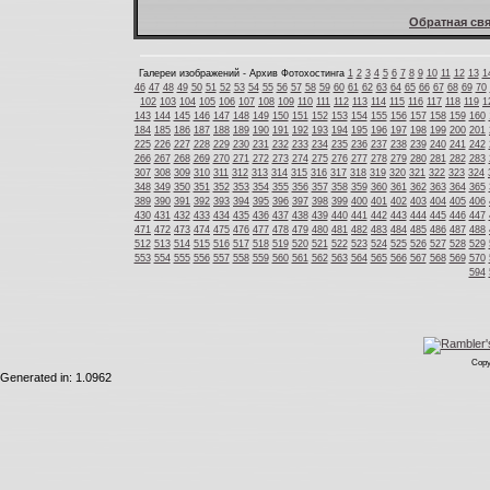
Обратная свя
Галереи изображений - Архив Фотохостинга
1
2
3
4
5
6
7
8
9
10
11
12
13
1
46
47
48
49
50
51
52
53
54
55
56
57
58
59
60
61
62
63
64
65
66
67
68
69
70
102
103
104
105
106
107
108
109
110
111
112
113
114
115
116
117
118
119
1
143
144
145
146
147
148
149
150
151
152
153
154
155
156
157
158
159
160
184
185
186
187
188
189
190
191
192
193
194
195
196
197
198
199
200
201
225
226
227
228
229
230
231
232
233
234
235
236
237
238
239
240
241
242
266
267
268
269
270
271
272
273
274
275
276
277
278
279
280
281
282
283
307
308
309
310
311
312
313
314
315
316
317
318
319
320
321
322
323
324
348
349
350
351
352
353
354
355
356
357
358
359
360
361
362
363
364
365
389
390
391
392
393
394
395
396
397
398
399
400
401
402
403
404
405
406
430
431
432
433
434
435
436
437
438
439
440
441
442
443
444
445
446
447
471
472
473
474
475
476
477
478
479
480
481
482
483
484
485
486
487
488
512
513
514
515
516
517
518
519
520
521
522
523
524
525
526
527
528
529
553
554
555
556
557
558
559
560
561
562
563
564
565
566
567
568
569
570
594
Copy
Generated in: 1.0962