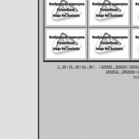
1 - 30
|
31 - 60
|
61 - 90
| ... |
329281 - 329310
|
32931
1802611 - 1802640
|
<< 