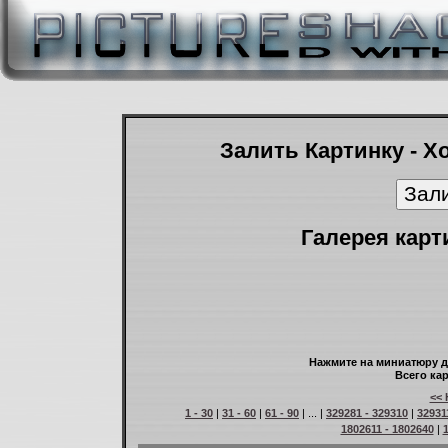
Залить Картинку - Х
Галерея карт
Нажмите на миниатюру д
Всего кар
<< 
1 - 30
|
31 - 60
|
61 - 90
| ... |
329281 - 329310
|
32931
1802611 - 1802640
|