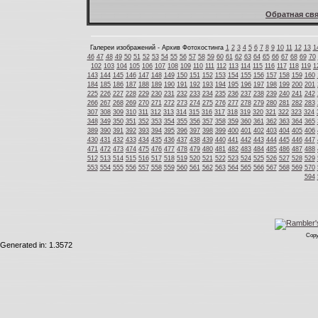
Обратная свя
Галереи изображений - Архив Фотохостинга
1
2
3
4
5
6
7
8
9
10
11
12
13
1
46
47
48
49
50
51
52
53
54
55
56
57
58
59
60
61
62
63
64
65
66
67
68
69
70
102
103
104
105
106
107
108
109
110
111
112
113
114
115
116
117
118
119
1
143
144
145
146
147
148
149
150
151
152
153
154
155
156
157
158
159
160
184
185
186
187
188
189
190
191
192
193
194
195
196
197
198
199
200
201
225
226
227
228
229
230
231
232
233
234
235
236
237
238
239
240
241
242
266
267
268
269
270
271
272
273
274
275
276
277
278
279
280
281
282
283
307
308
309
310
311
312
313
314
315
316
317
318
319
320
321
322
323
324
348
349
350
351
352
353
354
355
356
357
358
359
360
361
362
363
364
365
389
390
391
392
393
394
395
396
397
398
399
400
401
402
403
404
405
406
430
431
432
433
434
435
436
437
438
439
440
441
442
443
444
445
446
447
471
472
473
474
475
476
477
478
479
480
481
482
483
484
485
486
487
488
512
513
514
515
516
517
518
519
520
521
522
523
524
525
526
527
528
529
553
554
555
556
557
558
559
560
561
562
563
564
565
566
567
568
569
570
594
Copy
Generated in: 1.3572