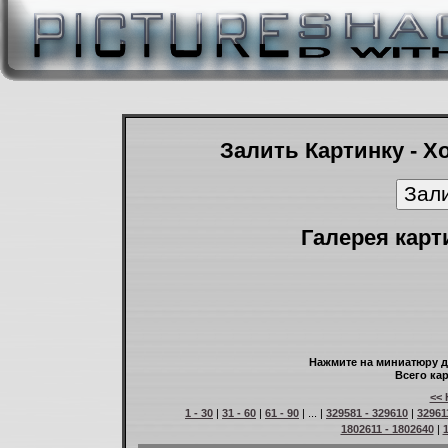
Залить Картинку - Х
Галерея карт
Нажмите на миниатюру д
Всего кар
<< 
1 - 30
|
31 - 60
|
61 - 90
| ... |
329581 - 329610
|
32961
1802611 - 1802640
|