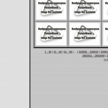
1 - 30
|
31 - 60
|
61 - 90
| ... |
329581 - 329610
|
32961
1802611 - 1802640
|
<< 