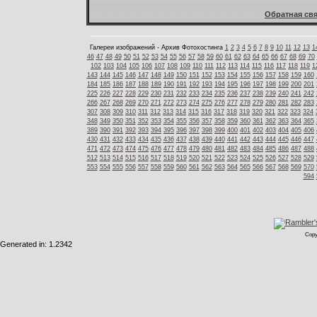
Обратная свя
Галереи изображений - Архив Фотохостинга
1
2
3
4
5
6
7
8
9
10
11
12
13
1
46
47
48
49
50
51
52
53
54
55
56
57
58
59
60
61
62
63
64
65
66
67
68
69
70
102
103
104
105
106
107
108
109
110
111
112
113
114
115
116
117
118
119
1
143
144
145
146
147
148
149
150
151
152
153
154
155
156
157
158
159
160
184
185
186
187
188
189
190
191
192
193
194
195
196
197
198
199
200
201
225
226
227
228
229
230
231
232
233
234
235
236
237
238
239
240
241
242
266
267
268
269
270
271
272
273
274
275
276
277
278
279
280
281
282
283
307
308
309
310
311
312
313
314
315
316
317
318
319
320
321
322
323
324
348
349
350
351
352
353
354
355
356
357
358
359
360
361
362
363
364
365
389
390
391
392
393
394
395
396
397
398
399
400
401
402
403
404
405
406
430
431
432
433
434
435
436
437
438
439
440
441
442
443
444
445
446
447
471
472
473
474
475
476
477
478
479
480
481
482
483
484
485
486
487
488
512
513
514
515
516
517
518
519
520
521
522
523
524
525
526
527
528
529
553
554
555
556
557
558
559
560
561
562
563
564
565
566
567
568
569
570
594
Copy
Generated in: 1.2342