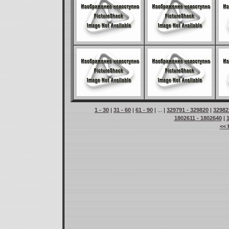
1 - 30
|
31 - 60
|
61 - 90
| ... |
329791 - 329820
|
32982
1802611 - 1802640
|
<< 