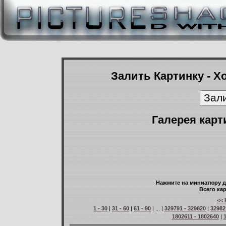
Залить Картинку - Х
Галерея карт
Нажмите на миниатюру д
Всего кар
<< 
1 - 30
|
31 - 60
|
61 - 90
| ... |
329791 - 329820
|
32982
1802611 - 1802640
|