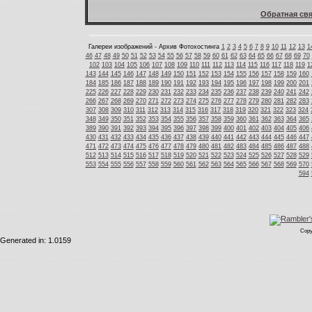
Обратная свя
Галереи изображений - Архив Фотохостинга
1
2
3
4
5
6
7
8
9
10
11
12
13
1
46
47
48
49
50
51
52
53
54
55
56
57
58
59
60
61
62
63
64
65
66
67
68
69
70
102
103
104
105
106
107
108
109
110
111
112
113
114
115
116
117
118
119
1
143
144
145
146
147
148
149
150
151
152
153
154
155
156
157
158
159
160
184
185
186
187
188
189
190
191
192
193
194
195
196
197
198
199
200
201
225
226
227
228
229
230
231
232
233
234
235
236
237
238
239
240
241
242
266
267
268
269
270
271
272
273
274
275
276
277
278
279
280
281
282
283
307
308
309
310
311
312
313
314
315
316
317
318
319
320
321
322
323
324
348
349
350
351
352
353
354
355
356
357
358
359
360
361
362
363
364
365
389
390
391
392
393
394
395
396
397
398
399
400
401
402
403
404
405
406
430
431
432
433
434
435
436
437
438
439
440
441
442
443
444
445
446
447
471
472
473
474
475
476
477
478
479
480
481
482
483
484
485
486
487
488
512
513
514
515
516
517
518
519
520
521
522
523
524
525
526
527
528
529
553
554
555
556
557
558
559
560
561
562
563
564
565
566
567
568
569
570
594
Copy
Generated in: 1.0159