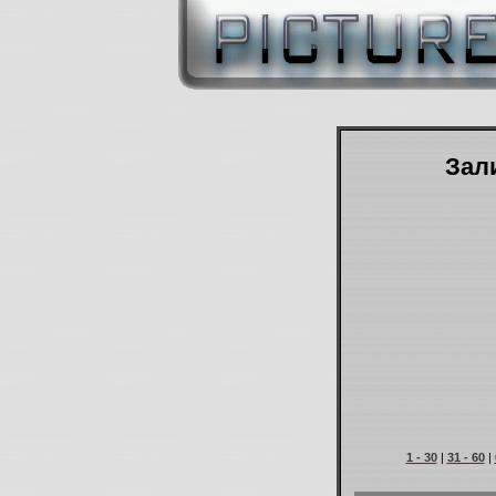
Зали
1 - 30
|
31 - 60
|