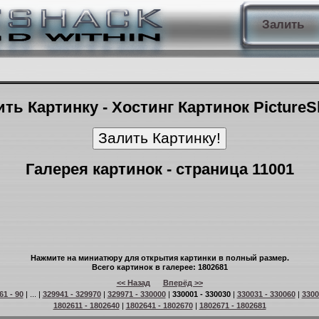
Залить
ть Картинку - Хостинг Картинок Picture
Галерея картинок - страница 11001
Нажмите на миниатюру для открытия картинки в полный размер.
Всего картинок в галерее: 1802681
<< Назад
Вперёд >>
61 - 90
| ... |
329941 - 329970
|
329971 - 330000
|
330001 - 330030
|
330031 - 330060
|
3300
1802611 - 1802640
|
1802641 - 1802670
|
1802671 - 1802681