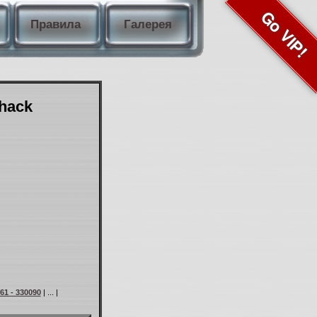
Go VIP!
Правила
Галерея
Shack
61 - 330090
| ... |