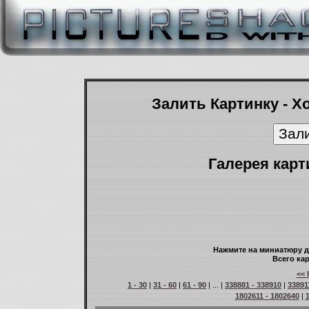
Залить Картинку - Х
Галерея карт
Нажмите на миниатюру д
Всего кар
<< 
1 - 30
|
31 - 60
|
61 - 90
| ... |
338881 - 338910
|
33891
1802611 - 1802640
|