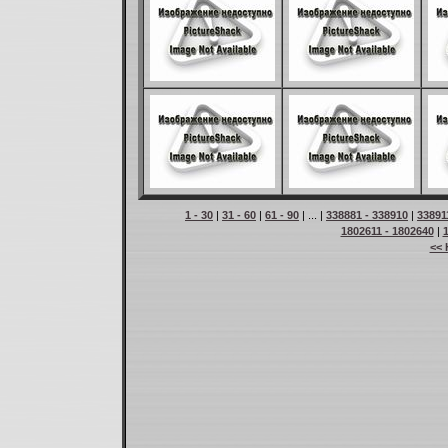
1 - 30
|
31 - 60
|
61 - 90
| ... |
338881 - 338910
|
33891
1802611 - 1802640
|
<< 