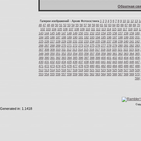
Обратная свя
Галереи изображений - Архив Фотохостинга
1
2
3
4
5
6
7
8
9
10
11
12
13
1
46
47
48
49
50
51
52
53
54
55
56
57
58
59
60
61
62
63
64
65
66
67
68
69
70
102
103
104
105
106
107
108
109
110
111
112
113
114
115
116
117
118
119
1
143
144
145
146
147
148
149
150
151
152
153
154
155
156
157
158
159
160
184
185
186
187
188
189
190
191
192
193
194
195
196
197
198
199
200
201
225
226
227
228
229
230
231
232
233
234
235
236
237
238
239
240
241
242
266
267
268
269
270
271
272
273
274
275
276
277
278
279
280
281
282
283
307
308
309
310
311
312
313
314
315
316
317
318
319
320
321
322
323
324
348
349
350
351
352
353
354
355
356
357
358
359
360
361
362
363
364
365
389
390
391
392
393
394
395
396
397
398
399
400
401
402
403
404
405
406
430
431
432
433
434
435
436
437
438
439
440
441
442
443
444
445
446
447
471
472
473
474
475
476
477
478
479
480
481
482
483
484
485
486
487
488
512
513
514
515
516
517
518
519
520
521
522
523
524
525
526
527
528
529
553
554
555
556
557
558
559
560
561
562
563
564
565
566
567
568
569
570
594
Copy
Generated in: 1.1418