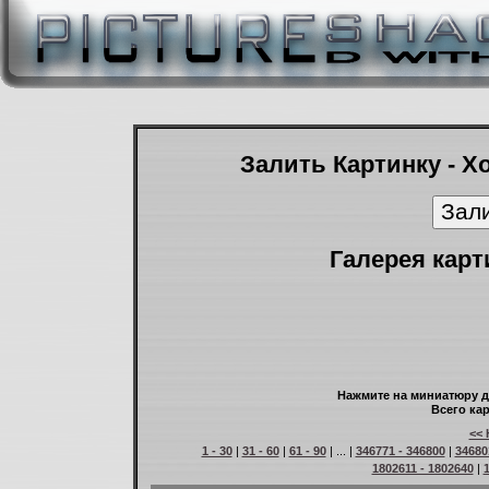
Залить Картинку - Х
Галерея карт
Нажмите на миниатюру д
Всего кар
<< 
1 - 30
|
31 - 60
|
61 - 90
| ... |
346771 - 346800
|
34680
1802611 - 1802640
|