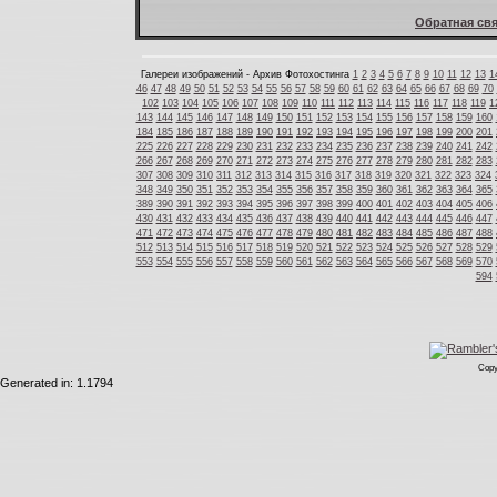
Обратная свя
Галереи изображений - Архив Фотохостинга
1
2
3
4
5
6
7
8
9
10
11
12
13
1
46
47
48
49
50
51
52
53
54
55
56
57
58
59
60
61
62
63
64
65
66
67
68
69
70
102
103
104
105
106
107
108
109
110
111
112
113
114
115
116
117
118
119
1
143
144
145
146
147
148
149
150
151
152
153
154
155
156
157
158
159
160
184
185
186
187
188
189
190
191
192
193
194
195
196
197
198
199
200
201
225
226
227
228
229
230
231
232
233
234
235
236
237
238
239
240
241
242
266
267
268
269
270
271
272
273
274
275
276
277
278
279
280
281
282
283
307
308
309
310
311
312
313
314
315
316
317
318
319
320
321
322
323
324
348
349
350
351
352
353
354
355
356
357
358
359
360
361
362
363
364
365
389
390
391
392
393
394
395
396
397
398
399
400
401
402
403
404
405
406
430
431
432
433
434
435
436
437
438
439
440
441
442
443
444
445
446
447
471
472
473
474
475
476
477
478
479
480
481
482
483
484
485
486
487
488
512
513
514
515
516
517
518
519
520
521
522
523
524
525
526
527
528
529
553
554
555
556
557
558
559
560
561
562
563
564
565
566
567
568
569
570
594
Copy
Generated in: 1.1794