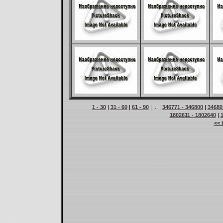
1 - 30
|
31 - 60
|
61 - 90
| ... |
346771 - 346800
|
34680
1802611 - 1802640
|
<< 