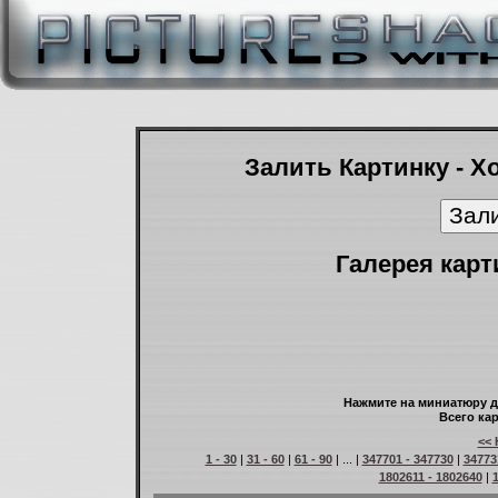
Залить Картинку - Х
Галерея карт
Нажмите на миниатюру д
Всего кар
<< 
1 - 30
|
31 - 60
|
61 - 90
| ... |
347701 - 347730
|
34773
1802611 - 1802640
|