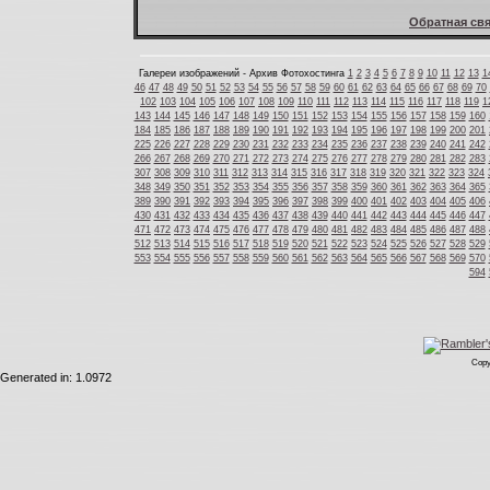
Обратная свя
Галереи изображений - Архив Фотохостинга
1
2
3
4
5
6
7
8
9
10
11
12
13
1
46
47
48
49
50
51
52
53
54
55
56
57
58
59
60
61
62
63
64
65
66
67
68
69
70
102
103
104
105
106
107
108
109
110
111
112
113
114
115
116
117
118
119
1
143
144
145
146
147
148
149
150
151
152
153
154
155
156
157
158
159
160
184
185
186
187
188
189
190
191
192
193
194
195
196
197
198
199
200
201
225
226
227
228
229
230
231
232
233
234
235
236
237
238
239
240
241
242
266
267
268
269
270
271
272
273
274
275
276
277
278
279
280
281
282
283
307
308
309
310
311
312
313
314
315
316
317
318
319
320
321
322
323
324
348
349
350
351
352
353
354
355
356
357
358
359
360
361
362
363
364
365
389
390
391
392
393
394
395
396
397
398
399
400
401
402
403
404
405
406
430
431
432
433
434
435
436
437
438
439
440
441
442
443
444
445
446
447
471
472
473
474
475
476
477
478
479
480
481
482
483
484
485
486
487
488
512
513
514
515
516
517
518
519
520
521
522
523
524
525
526
527
528
529
553
554
555
556
557
558
559
560
561
562
563
564
565
566
567
568
569
570
594
Copy
Generated in: 1.0972