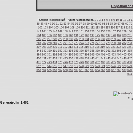
Обратная свя
Галереи изображений - Архив Фотохостинга
1
2
3
4
5
6
7
8
9
10
11
12
13
1
46
47
48
49
50
51
52
53
54
55
56
57
58
59
60
61
62
63
64
65
66
67
68
69
70
102
103
104
105
106
107
108
109
110
111
112
113
114
115
116
117
118
119
1
143
144
145
146
147
148
149
150
151
152
153
154
155
156
157
158
159
160
184
185
186
187
188
189
190
191
192
193
194
195
196
197
198
199
200
201
225
226
227
228
229
230
231
232
233
234
235
236
237
238
239
240
241
242
266
267
268
269
270
271
272
273
274
275
276
277
278
279
280
281
282
283
307
308
309
310
311
312
313
314
315
316
317
318
319
320
321
322
323
324
348
349
350
351
352
353
354
355
356
357
358
359
360
361
362
363
364
365
389
390
391
392
393
394
395
396
397
398
399
400
401
402
403
404
405
406
430
431
432
433
434
435
436
437
438
439
440
441
442
443
444
445
446
447
471
472
473
474
475
476
477
478
479
480
481
482
483
484
485
486
487
488
512
513
514
515
516
517
518
519
520
521
522
523
524
525
526
527
528
529
553
554
555
556
557
558
559
560
561
562
563
564
565
566
567
568
569
570
594
Copy
Generated in: 1.481