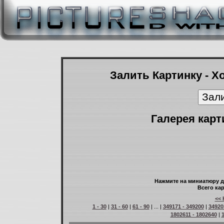
Залить Картинку - Х
Галерея карт
Нажмите на миниатюру д
Всего кар
<< 
1 - 30
|
31 - 60
|
61 - 90
| ... |
349171 - 349200
|
34920
1802611 - 1802640
|