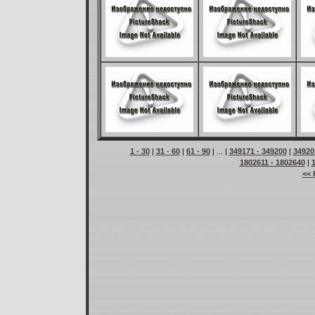
1 - 30
|
31 - 60
|
61 - 90
| ... |
349171 - 349200
|
34920
1802611 - 1802640
|
<< 