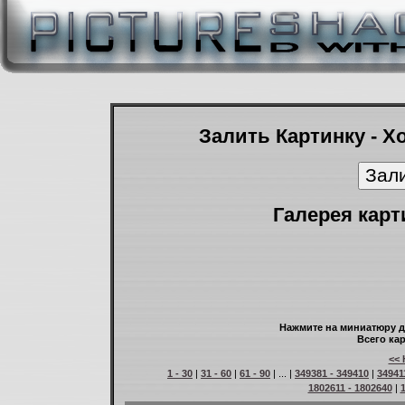
Залить Картинку - Х
Галерея карт
Нажмите на миниатюру д
Всего кар
<< 
1 - 30
|
31 - 60
|
61 - 90
| ... |
349381 - 349410
|
34941
1802611 - 1802640
|