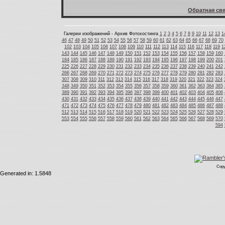
Обратная свя
Галереи изображений - Архив Фотохостинга
1
2
3
4
5
6
7
8
9
10
11
12
13
1
46
47
48
49
50
51
52
53
54
55
56
57
58
59
60
61
62
63
64
65
66
67
68
69
70
102
103
104
105
106
107
108
109
110
111
112
113
114
115
116
117
118
119
1
143
144
145
146
147
148
149
150
151
152
153
154
155
156
157
158
159
160
184
185
186
187
188
189
190
191
192
193
194
195
196
197
198
199
200
201
225
226
227
228
229
230
231
232
233
234
235
236
237
238
239
240
241
242
266
267
268
269
270
271
272
273
274
275
276
277
278
279
280
281
282
283
307
308
309
310
311
312
313
314
315
316
317
318
319
320
321
322
323
324
348
349
350
351
352
353
354
355
356
357
358
359
360
361
362
363
364
365
389
390
391
392
393
394
395
396
397
398
399
400
401
402
403
404
405
406
430
431
432
433
434
435
436
437
438
439
440
441
442
443
444
445
446
447
471
472
473
474
475
476
477
478
479
480
481
482
483
484
485
486
487
488
512
513
514
515
516
517
518
519
520
521
522
523
524
525
526
527
528
529
553
554
555
556
557
558
559
560
561
562
563
564
565
566
567
568
569
570
594
Copy
Generated in: 1.5848