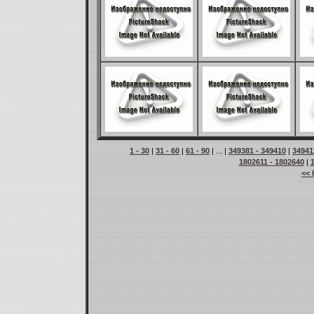
1 - 30
|
31 - 60
|
61 - 90
| ... |
349381 - 349410
|
34941
1802611 - 1802640
|
<< 