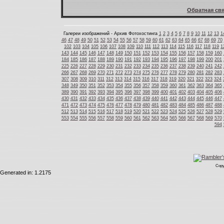
Обратная свя
Галереи изображений - Архив Фотохостинга
1
2
3
4
5
6
7
8
9
10
11
12
13
1
46
47
48
49
50
51
52
53
54
55
56
57
58
59
60
61
62
63
64
65
66
67
68
69
70
102
103
104
105
106
107
108
109
110
111
112
113
114
115
116
117
118
119
1
143
144
145
146
147
148
149
150
151
152
153
154
155
156
157
158
159
160
184
185
186
187
188
189
190
191
192
193
194
195
196
197
198
199
200
201
225
226
227
228
229
230
231
232
233
234
235
236
237
238
239
240
241
242
266
267
268
269
270
271
272
273
274
275
276
277
278
279
280
281
282
283
307
308
309
310
311
312
313
314
315
316
317
318
319
320
321
322
323
324
348
349
350
351
352
353
354
355
356
357
358
359
360
361
362
363
364
365
389
390
391
392
393
394
395
396
397
398
399
400
401
402
403
404
405
406
430
431
432
433
434
435
436
437
438
439
440
441
442
443
444
445
446
447
471
472
473
474
475
476
477
478
479
480
481
482
483
484
485
486
487
488
512
513
514
515
516
517
518
519
520
521
522
523
524
525
526
527
528
529
553
554
555
556
557
558
559
560
561
562
563
564
565
566
567
568
569
570
594
Copy
Generated in: 1.2175