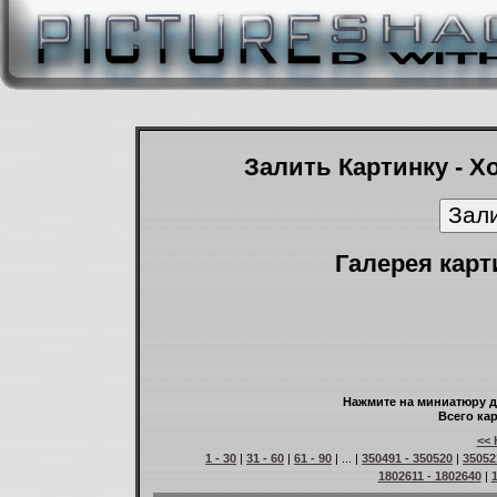
Залить Картинку - Х
Галерея карт
Нажмите на миниатюру д
Всего кар
<< 
1 - 30
|
31 - 60
|
61 - 90
| ... |
350491 - 350520
|
35052
1802611 - 1802640
|