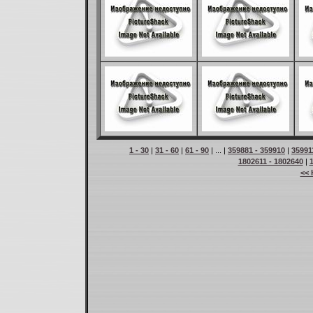
1 - 30
|
31 - 60
|
61 - 90
| ... |
359881 - 359910
|
35991
1802611 - 1802640
|
<< 