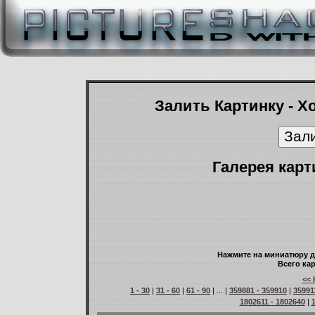
Залить Картинку - Х
Галерея карт
Нажмите на миниатюру д
Всего кар
<< 
1 - 30
|
31 - 60
|
61 - 90
| ... |
359881 - 359910
|
35991
1802611 - 1802640
|