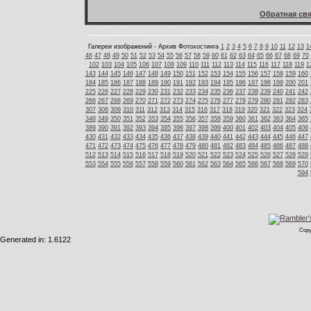
Обратная свя
Галереи изображений - Архив Фотохостинга
1
2
3
4
5
6
7
8
9
10
11
12
13
1
46
47
48
49
50
51
52
53
54
55
56
57
58
59
60
61
62
63
64
65
66
67
68
69
70
102
103
104
105
106
107
108
109
110
111
112
113
114
115
116
117
118
119
1
143
144
145
146
147
148
149
150
151
152
153
154
155
156
157
158
159
160
184
185
186
187
188
189
190
191
192
193
194
195
196
197
198
199
200
201
225
226
227
228
229
230
231
232
233
234
235
236
237
238
239
240
241
242
266
267
268
269
270
271
272
273
274
275
276
277
278
279
280
281
282
283
307
308
309
310
311
312
313
314
315
316
317
318
319
320
321
322
323
324
348
349
350
351
352
353
354
355
356
357
358
359
360
361
362
363
364
365
389
390
391
392
393
394
395
396
397
398
399
400
401
402
403
404
405
406
430
431
432
433
434
435
436
437
438
439
440
441
442
443
444
445
446
447
471
472
473
474
475
476
477
478
479
480
481
482
483
484
485
486
487
488
512
513
514
515
516
517
518
519
520
521
522
523
524
525
526
527
528
529
553
554
555
556
557
558
559
560
561
562
563
564
565
566
567
568
569
570
594
Copy
Generated in: 1.6122