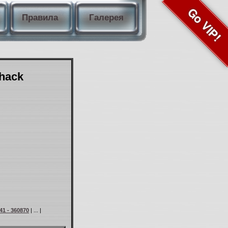
Go VIP!
Правила
Галерея
Shack
41 - 360870
| ... |