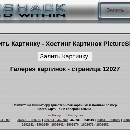
Залить
ть Картинку - Хостинг Картинок Picture
Галерея картинок - страница 12027
Нажмите на миниатюру для открытия картинки в полный размер.
Всего картинок в галерее: 1802681
<< Назад
Вперёд >>
61 - 90
| ... |
360721 - 360750
|
360751 - 360780
|
360781 - 360810
|
360811 - 360840
|
3608
1802611 - 1802640
|
1802641 - 1802670
|
1802671 - 1802681