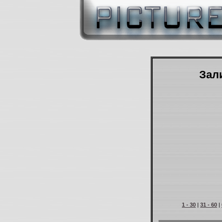
Зали
1 - 30
|
31 - 60
|