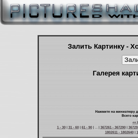
Залить Картинку - Х
Галерея карт
Нажмите на миниатюру д
Всего кар
<< 
1 - 30
|
31 - 60
|
61 - 90
| ... |
367261 - 367290
|
36729
1802611 - 1802640
|