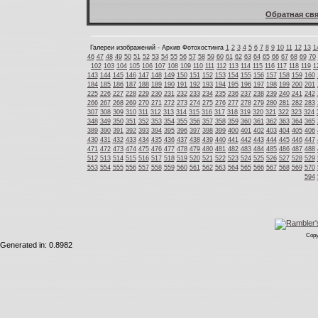
Обратная свя
Галереи изображений - Архив Фотохостинга
1
2
3
4
5
6
7
8
9
10
11
12
13
1
46
47
48
49
50
51
52
53
54
55
56
57
58
59
60
61
62
63
64
65
66
67
68
69
70
102
103
104
105
106
107
108
109
110
111
112
113
114
115
116
117
118
119
1
143
144
145
146
147
148
149
150
151
152
153
154
155
156
157
158
159
160
184
185
186
187
188
189
190
191
192
193
194
195
196
197
198
199
200
201
225
226
227
228
229
230
231
232
233
234
235
236
237
238
239
240
241
242
266
267
268
269
270
271
272
273
274
275
276
277
278
279
280
281
282
283
307
308
309
310
311
312
313
314
315
316
317
318
319
320
321
322
323
324
348
349
350
351
352
353
354
355
356
357
358
359
360
361
362
363
364
365
389
390
391
392
393
394
395
396
397
398
399
400
401
402
403
404
405
406
430
431
432
433
434
435
436
437
438
439
440
441
442
443
444
445
446
447
471
472
473
474
475
476
477
478
479
480
481
482
483
484
485
486
487
488
512
513
514
515
516
517
518
519
520
521
522
523
524
525
526
527
528
529
553
554
555
556
557
558
559
560
561
562
563
564
565
566
567
568
569
570
594
Copy
Generated in: 0.8982