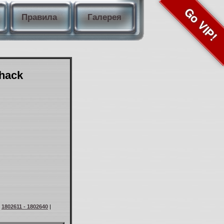
Go VIP!
Правила
Галерея
Shack
|
1802611 - 1802640
|