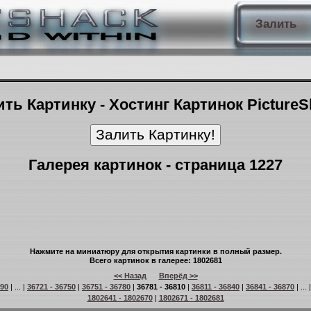
Залить
ть Картинку - Хостинг Картинок Picture
Галерея картинок - страница 1227
Нажмите на миниатюру для открытия картинки в полный размер.
Всего картинок в галерее: 1802681
<< Назад
Вперёд >>
 90
| ... |
36721 - 36750
|
36751 - 36780
|
36781 - 36810
|
36811 - 36840
|
36841 - 36870
| ... 
1802641 - 1802670
|
1802671 - 1802681