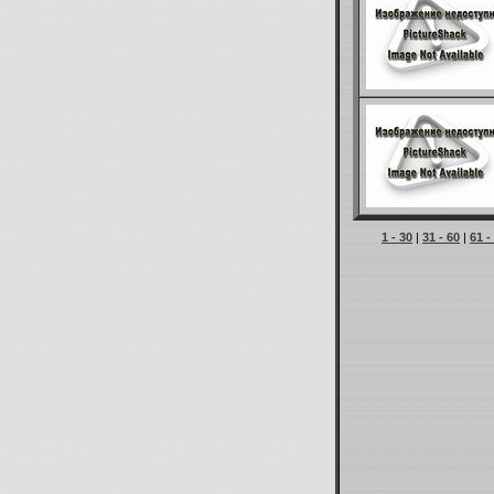
1 - 30
|
31 - 60
|
61 -