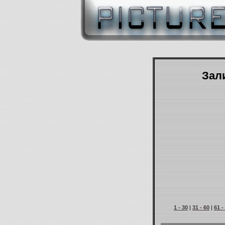
Зали
1 - 30
|
31 - 60
|
61 -