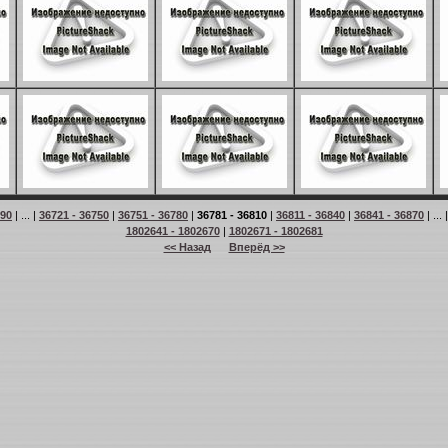
 90
| ... |
36721 - 36750
|
36751 - 36780
|
36781 - 36810
|
36811 - 36840
|
36841 - 36870
| ... 
1802641 - 1802670
|
1802671 - 1802681
<< Назад
Вперёд >>