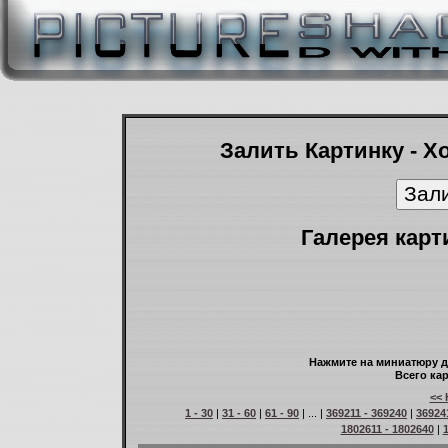
Залить Картинку - Х
Галерея карт
Нажмите на миниатюру д
Всего кар
<< 
1 - 30
|
31 - 60
|
61 - 90
| ... |
369211 - 369240
|
36924
1802611 - 1802640
|