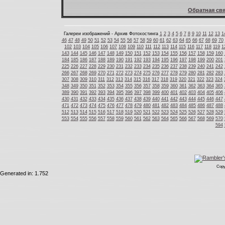
Обратная свя
Галереи изображений - Архив Фотохостинга
1
2
3
4
5
6
7
8
9
10
11
12
13
1
46
47
48
49
50
51
52
53
54
55
56
57
58
59
60
61
62
63
64
65
66
67
68
69
70
102
103
104
105
106
107
108
109
110
111
112
113
114
115
116
117
118
119
1
143
144
145
146
147
148
149
150
151
152
153
154
155
156
157
158
159
160
184
185
186
187
188
189
190
191
192
193
194
195
196
197
198
199
200
201
225
226
227
228
229
230
231
232
233
234
235
236
237
238
239
240
241
242
266
267
268
269
270
271
272
273
274
275
276
277
278
279
280
281
282
283
307
308
309
310
311
312
313
314
315
316
317
318
319
320
321
322
323
324
348
349
350
351
352
353
354
355
356
357
358
359
360
361
362
363
364
365
389
390
391
392
393
394
395
396
397
398
399
400
401
402
403
404
405
406
430
431
432
433
434
435
436
437
438
439
440
441
442
443
444
445
446
447
471
472
473
474
475
476
477
478
479
480
481
482
483
484
485
486
487
488
512
513
514
515
516
517
518
519
520
521
522
523
524
525
526
527
528
529
553
554
555
556
557
558
559
560
561
562
563
564
565
566
567
568
569
570
594
Copy
Generated in: 1.752