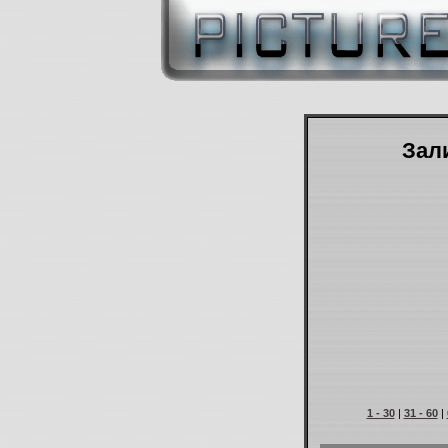
Зали
1 - 30
|
31 - 60
|