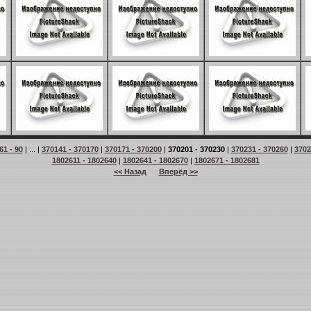
61 - 90
| ... |
370141 - 370170
|
370171 - 370200
|
370201 - 370230
|
370231 - 370260
|
3702
1802611 - 1802640
|
1802641 - 1802670
|
1802671 - 1802681
<< Назад
Вперёд >>