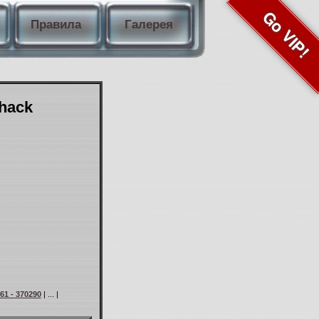
Go VIP!
Правила
Галерея
Shack
61 - 370290
| ... |