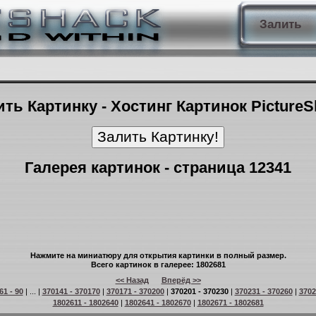
Залить
ть Картинку - Хостинг Картинок Picture
Галерея картинок - страница 12341
Нажмите на миниатюру для открытия картинки в полный размер.
Всего картинок в галерее: 1802681
<< Назад
Вперёд >>
61 - 90
| ... |
370141 - 370170
|
370171 - 370200
|
370201 - 370230
|
370231 - 370260
|
3702
1802611 - 1802640
|
1802641 - 1802670
|
1802671 - 1802681