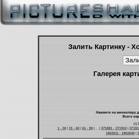
Залить Картинку - Х
Галерея карт
Нажмите на миниатюру д
Всего кар
<< 
1 - 30
|
31 - 60
|
61 - 90
| ... |
371881 - 371910
|
37191
1802611 - 1802640
|