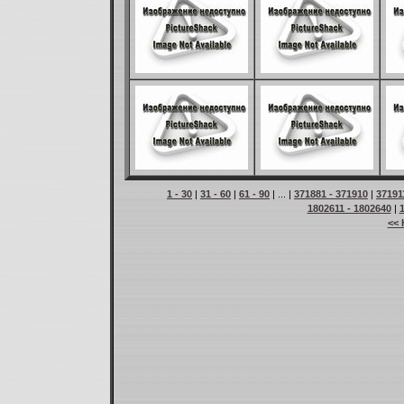
1 - 30
|
31 - 60
|
61 - 90
| ... |
371881 - 371910
|
37191
1802611 - 1802640
|
<< 