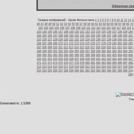
Обратная свя
Галереи изображений - Архив Фотохостинга
1
2
3
4
5
6
7
8
9
10
11
12
13
1
46
47
48
49
50
51
52
53
54
55
56
57
58
59
60
61
62
63
64
65
66
67
68
69
70
102
103
104
105
106
107
108
109
110
111
112
113
114
115
116
117
118
119
1
143
144
145
146
147
148
149
150
151
152
153
154
155
156
157
158
159
160
184
185
186
187
188
189
190
191
192
193
194
195
196
197
198
199
200
201
225
226
227
228
229
230
231
232
233
234
235
236
237
238
239
240
241
242
266
267
268
269
270
271
272
273
274
275
276
277
278
279
280
281
282
283
307
308
309
310
311
312
313
314
315
316
317
318
319
320
321
322
323
324
348
349
350
351
352
353
354
355
356
357
358
359
360
361
362
363
364
365
389
390
391
392
393
394
395
396
397
398
399
400
401
402
403
404
405
406
430
431
432
433
434
435
436
437
438
439
440
441
442
443
444
445
446
447
471
472
473
474
475
476
477
478
479
480
481
482
483
484
485
486
487
488
512
513
514
515
516
517
518
519
520
521
522
523
524
525
526
527
528
529
553
554
555
556
557
558
559
560
561
562
563
564
565
566
567
568
569
570
594
Copy
Generated in: 1.5389