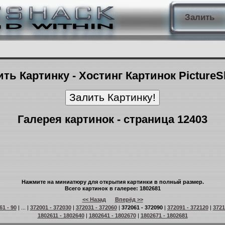
Залить
ть Картинку - Хостинг Картинок Picture
Галерея картинок - страница 12403
Нажмите на миниатюру для открытия картинки в полный размер.
Всего картинок в галерее: 1802681
<< Назад
Вперёд >>
61 - 90
| ... |
372001 - 372030
|
372031 - 372060
|
372061 - 372090
|
372091 - 372120
|
3721
1802611 - 1802640
|
1802641 - 1802670
|
1802671 - 1802681