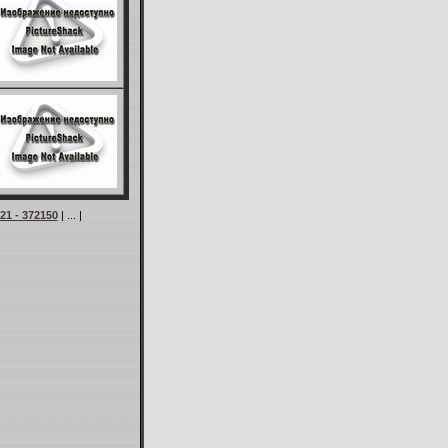
21 - 372150
| ... |