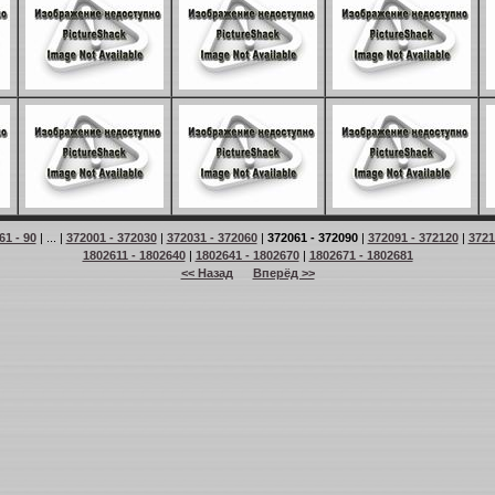
61 - 90
| ... |
372001 - 372030
|
372031 - 372060
|
372061 - 372090
|
372091 - 372120
|
3721
1802611 - 1802640
|
1802641 - 1802670
|
1802671 - 1802681
<< Назад
Вперёд >>