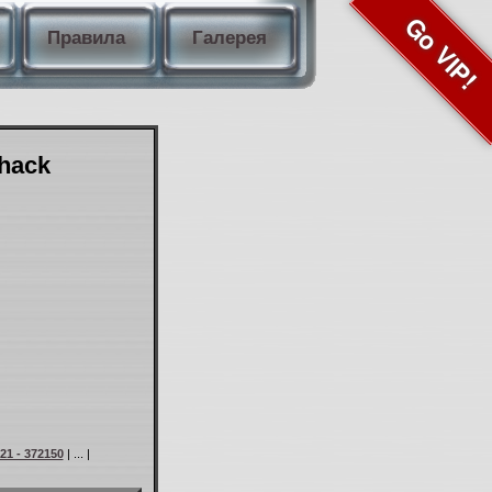
Go VIP!
Правила
Галерея
Shack
21 - 372150
| ... |