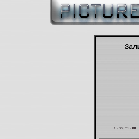
Зали
1 - 30
|
31 - 60
|