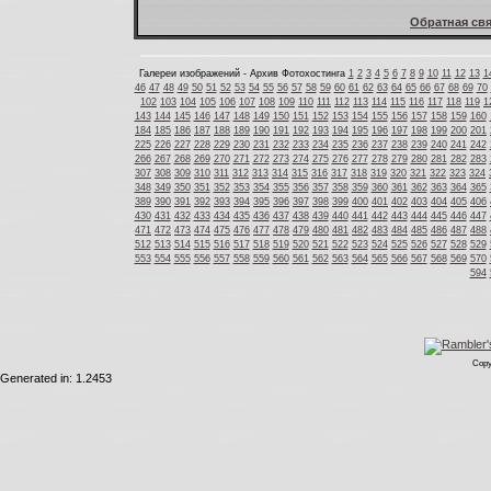
Обратная свя
Галереи изображений - Архив Фотохостинга
1
2
3
4
5
6
7
8
9
10
11
12
13
1
46
47
48
49
50
51
52
53
54
55
56
57
58
59
60
61
62
63
64
65
66
67
68
69
70
102
103
104
105
106
107
108
109
110
111
112
113
114
115
116
117
118
119
1
143
144
145
146
147
148
149
150
151
152
153
154
155
156
157
158
159
160
184
185
186
187
188
189
190
191
192
193
194
195
196
197
198
199
200
201
225
226
227
228
229
230
231
232
233
234
235
236
237
238
239
240
241
242
266
267
268
269
270
271
272
273
274
275
276
277
278
279
280
281
282
283
307
308
309
310
311
312
313
314
315
316
317
318
319
320
321
322
323
324
348
349
350
351
352
353
354
355
356
357
358
359
360
361
362
363
364
365
389
390
391
392
393
394
395
396
397
398
399
400
401
402
403
404
405
406
430
431
432
433
434
435
436
437
438
439
440
441
442
443
444
445
446
447
471
472
473
474
475
476
477
478
479
480
481
482
483
484
485
486
487
488
512
513
514
515
516
517
518
519
520
521
522
523
524
525
526
527
528
529
553
554
555
556
557
558
559
560
561
562
563
564
565
566
567
568
569
570
594
Copy
Generated in: 1.2453