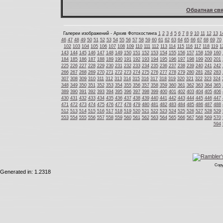
Обратная свя
Галереи изображений - Архив Фотохостинга
1
2
3
4
5
6
7
8
9
10
11
12
13
1
46
47
48
49
50
51
52
53
54
55
56
57
58
59
60
61
62
63
64
65
66
67
68
69
70
102
103
104
105
106
107
108
109
110
111
112
113
114
115
116
117
118
119
1
143
144
145
146
147
148
149
150
151
152
153
154
155
156
157
158
159
160
184
185
186
187
188
189
190
191
192
193
194
195
196
197
198
199
200
201
225
226
227
228
229
230
231
232
233
234
235
236
237
238
239
240
241
242
266
267
268
269
270
271
272
273
274
275
276
277
278
279
280
281
282
283
307
308
309
310
311
312
313
314
315
316
317
318
319
320
321
322
323
324
348
349
350
351
352
353
354
355
356
357
358
359
360
361
362
363
364
365
389
390
391
392
393
394
395
396
397
398
399
400
401
402
403
404
405
406
430
431
432
433
434
435
436
437
438
439
440
441
442
443
444
445
446
447
471
472
473
474
475
476
477
478
479
480
481
482
483
484
485
486
487
488
512
513
514
515
516
517
518
519
520
521
522
523
524
525
526
527
528
529
553
554
555
556
557
558
559
560
561
562
563
564
565
566
567
568
569
570
594
Copy
Generated in: 1.2318