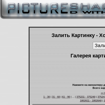
Залить Картинку - Х
Галерея карт
Нажмите на миниатюру д
Всего кар
<< 
1 - 30
|
31 - 60
|
61 - 90
| ... |
375211 - 375240
|
37524
1802611 - 1802640
|