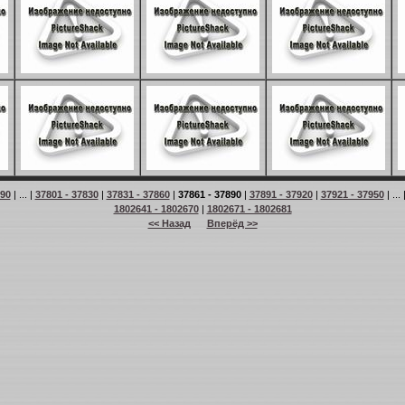
 90
| ... |
37801 - 37830
|
37831 - 37860
|
37861 - 37890
|
37891 - 37920
|
37921 - 37950
| ... 
1802641 - 1802670
|
1802671 - 1802681
<< Назад
Вперёд >>