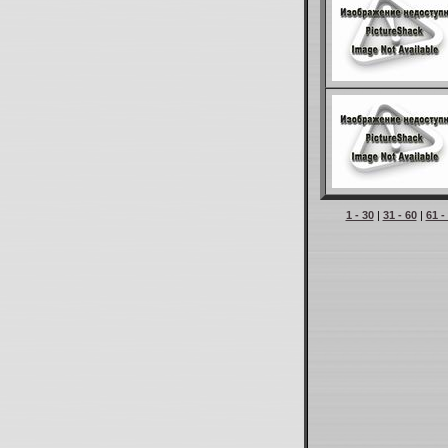
1 - 30
|
31 - 60
|
61 -