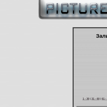
Зали
1 - 30
|
31 - 60
|
61 -