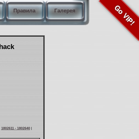
Go VIP!
Правила
Галерея
Shack
|
1802611 - 1802640
|