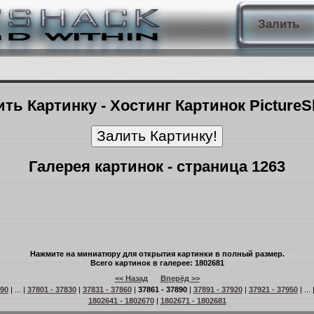
Залить
ть Картинку - Хостинг Картинок Picture
Галерея картинок - страница 1263
Нажмите на миниатюру для открытия картинки в полный размер.
Всего картинок в галерее: 1802681
<< Назад
Вперёд >>
 90
| ... |
37801 - 37830
|
37831 - 37860
|
37861 - 37890
|
37891 - 37920
|
37921 - 37950
| ... 
1802641 - 1802670
|
1802671 - 1802681