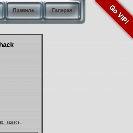
Go VIP!
Правила
Галерея
Shack
51 - 382680
| ... |