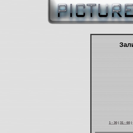
Зали
1 - 30
|
31 - 60
|