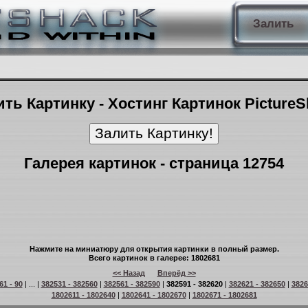
Залить
ть Картинку - Хостинг Картинок Picture
Галерея картинок - страница 12754
Нажмите на миниатюру для открытия картинки в полный размер.
Всего картинок в галерее: 1802681
<< Назад
Вперёд >>
61 - 90
| ... |
382531 - 382560
|
382561 - 382590
|
382591 - 382620
|
382621 - 382650
|
3826
1802611 - 1802640
|
1802641 - 1802670
|
1802671 - 1802681