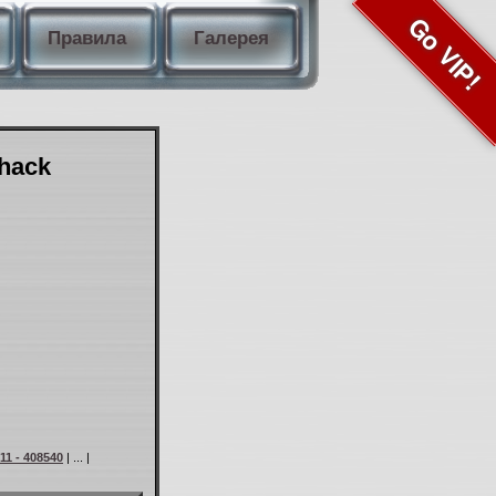
Go VIP!
Правила
Галерея
Shack
11 - 408540
| ... |