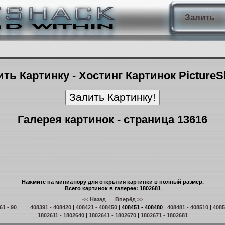
Залить
ть Картинку - Хостинг Картинок Picture
Галерея картинок - страница 13616
Нажмите на миниатюру для открытия картинки в полный размер.
Всего картинок в галерее: 1802681
<< Назад
Вперёд >>
61 - 90
| ... |
408391 - 408420
|
408421 - 408450
|
408451 - 408480
|
408481 - 408510
|
4085
1802611 - 1802640
|
1802641 - 1802670
|
1802671 - 1802681