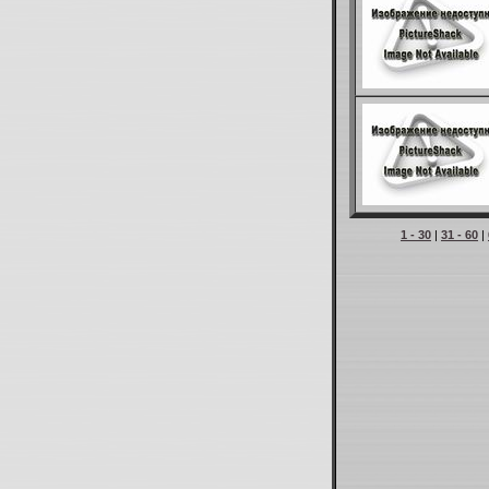
1 - 30
|
31 - 60
|