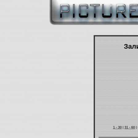
Зали
1 - 30
|
31 - 60
|