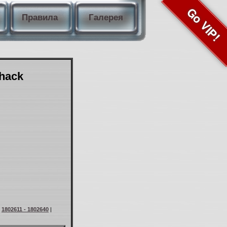
Go VIP!
Правила
Галерея
Shack
|
1802611 - 1802640
|