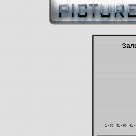
Зали
1 - 30
|
31 - 60
|
61 -