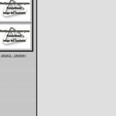
|
1802611 - 1802640
|