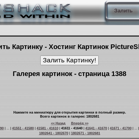
Залить
ть Картинку - Хостинг Картинок Picture
Галерея картинок - страница 1388
Нажмите на миниатюру для открытия картинки в полный размер.
Всего картинок в галерее: 1802681
<< Назад
Вперёд >>
 90
| ... |
41551 - 41580
|
41581 - 41610
|
41611 - 41640
|
41641 - 41670
|
41671 - 41700
| ... 
1802641 - 1802670
|
1802671 - 1802681