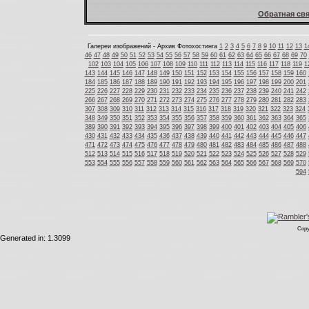
Обратная свя
Галереи изображений - Архив Фотохостинга
1
2
3
4
5
6
7
8
9
10
11
12
13
1
46
47
48
49
50
51
52
53
54
55
56
57
58
59
60
61
62
63
64
65
66
67
68
69
70
102
103
104
105
106
107
108
109
110
111
112
113
114
115
116
117
118
119
1
143
144
145
146
147
148
149
150
151
152
153
154
155
156
157
158
159
160
184
185
186
187
188
189
190
191
192
193
194
195
196
197
198
199
200
201
225
226
227
228
229
230
231
232
233
234
235
236
237
238
239
240
241
242
266
267
268
269
270
271
272
273
274
275
276
277
278
279
280
281
282
283
307
308
309
310
311
312
313
314
315
316
317
318
319
320
321
322
323
324
348
349
350
351
352
353
354
355
356
357
358
359
360
361
362
363
364
365
389
390
391
392
393
394
395
396
397
398
399
400
401
402
403
404
405
406
430
431
432
433
434
435
436
437
438
439
440
441
442
443
444
445
446
447
471
472
473
474
475
476
477
478
479
480
481
482
483
484
485
486
487
488
512
513
514
515
516
517
518
519
520
521
522
523
524
525
526
527
528
529
553
554
555
556
557
558
559
560
561
562
563
564
565
566
567
568
569
570
594
Copy
Generated in: 1.3099