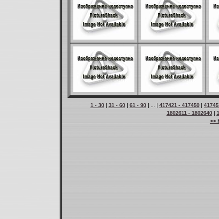
1 - 30
|
31 - 60
|
61 - 90
| ... |
417421 - 417450
|
41745
1802611 - 1802640
|
<< 