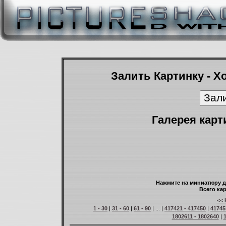
Залить Картинку - Х
Галерея карт
Нажмите на миниатюру д
Всего кар
<< 
1 - 30
|
31 - 60
|
61 - 90
| ... |
417421 - 417450
|
41745
1802611 - 1802640
|