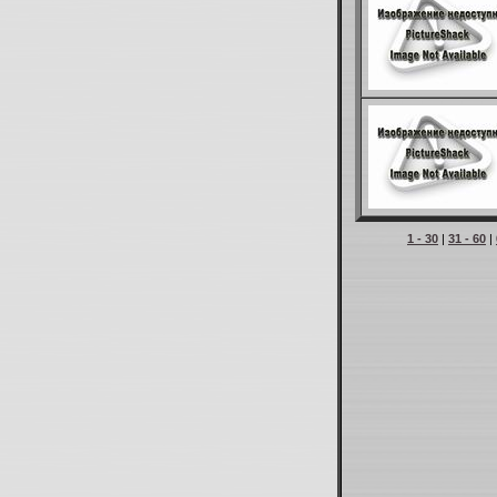
1 - 30
|
31 - 60
|