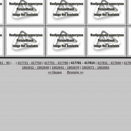
61 - 90
| ... |
417721 - 417750
|
417751 - 417780
|
417781 - 417810
|
417811 - 417840
|
4178
1802611 - 1802640
|
1802641 - 1802670
|
1802671 - 1802681
<< Назад
Вперёд >>