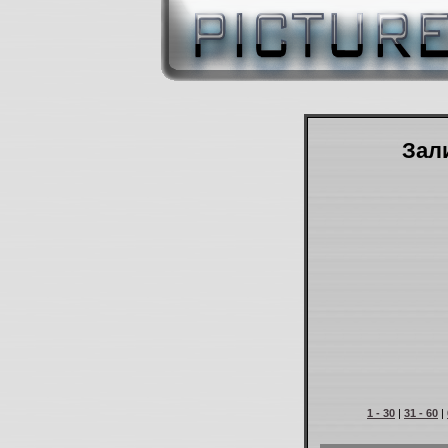
Зали
1 - 30
|
31 - 60
|