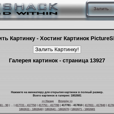
Залить
ть Картинку - Хостинг Картинок Picture
Галерея картинок - страница 13927
Нажмите на миниатюру для открытия картинки в полный размер.
Всего картинок в галерее: 1802681
<< Назад
Вперёд >>
61 - 90
| ... |
417721 - 417750
|
417751 - 417780
|
417781 - 417810
|
417811 - 417840
|
4178
1802611 - 1802640
|
1802641 - 1802670
|
1802671 - 1802681