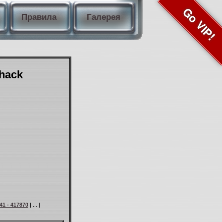
Go VIP!
Правила
Галерея
Shack
41 - 417870
| ... |