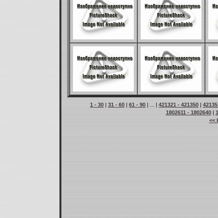
1 - 30
|
31 - 60
|
61 - 90
| ... |
421321 - 421350
|
42135
1802611 - 1802640
|
<< 