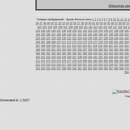
Обратная свя
Галереи изображений - Архив Фотохостинга
1
2
3
4
5
6
7
8
9
10
11
12
13
1
46
47
48
49
50
51
52
53
54
55
56
57
58
59
60
61
62
63
64
65
66
67
68
69
70
102
103
104
105
106
107
108
109
110
111
112
113
114
115
116
117
118
119
1
143
144
145
146
147
148
149
150
151
152
153
154
155
156
157
158
159
160
184
185
186
187
188
189
190
191
192
193
194
195
196
197
198
199
200
201
225
226
227
228
229
230
231
232
233
234
235
236
237
238
239
240
241
242
266
267
268
269
270
271
272
273
274
275
276
277
278
279
280
281
282
283
307
308
309
310
311
312
313
314
315
316
317
318
319
320
321
322
323
324
348
349
350
351
352
353
354
355
356
357
358
359
360
361
362
363
364
365
389
390
391
392
393
394
395
396
397
398
399
400
401
402
403
404
405
406
430
431
432
433
434
435
436
437
438
439
440
441
442
443
444
445
446
447
471
472
473
474
475
476
477
478
479
480
481
482
483
484
485
486
487
488
512
513
514
515
516
517
518
519
520
521
522
523
524
525
526
527
528
529
553
554
555
556
557
558
559
560
561
562
563
564
565
566
567
568
569
570
594
Copy
Generated in: 1.3227