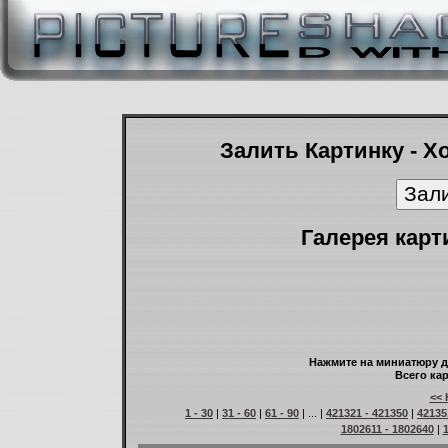
Залить Картинку - Х
Галерея карт
Нажмите на миниатюру д
Всего кар
<< 
1 - 30
|
31 - 60
|
61 - 90
| ... |
421321 - 421350
|
42135
1802611 - 1802640
|