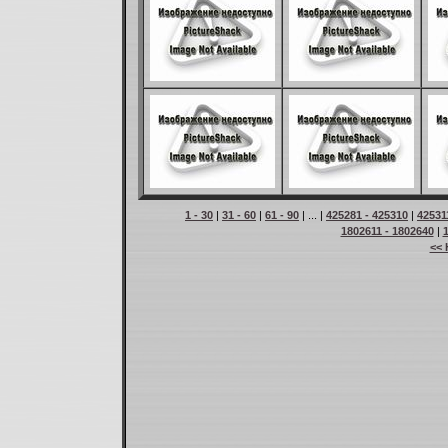
1 - 30
|
31 - 60
|
61 - 90
| ... |
425281 - 425310
|
42531
1802611 - 1802640
|
<< 