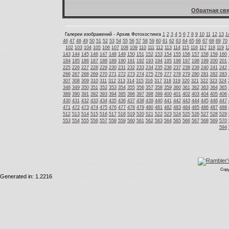
Обратная свя
Галереи изображений - Архив Фотохостинга
1
2
3
4
5
6
7
8
9
10
11
12
13
1
46
47
48
49
50
51
52
53
54
55
56
57
58
59
60
61
62
63
64
65
66
67
68
69
70
102
103
104
105
106
107
108
109
110
111
112
113
114
115
116
117
118
119
1
143
144
145
146
147
148
149
150
151
152
153
154
155
156
157
158
159
160
184
185
186
187
188
189
190
191
192
193
194
195
196
197
198
199
200
201
225
226
227
228
229
230
231
232
233
234
235
236
237
238
239
240
241
242
266
267
268
269
270
271
272
273
274
275
276
277
278
279
280
281
282
283
307
308
309
310
311
312
313
314
315
316
317
318
319
320
321
322
323
324
348
349
350
351
352
353
354
355
356
357
358
359
360
361
362
363
364
365
389
390
391
392
393
394
395
396
397
398
399
400
401
402
403
404
405
406
430
431
432
433
434
435
436
437
438
439
440
441
442
443
444
445
446
447
471
472
473
474
475
476
477
478
479
480
481
482
483
484
485
486
487
488
512
513
514
515
516
517
518
519
520
521
522
523
524
525
526
527
528
529
553
554
555
556
557
558
559
560
561
562
563
564
565
566
567
568
569
570
594
Copy
Generated in: 1.2216