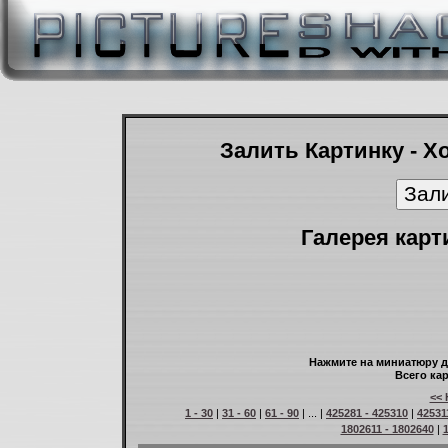
Залить Картинку - Х
Галерея карт
Нажмите на миниатюру д
Всего кар
<< 
1 - 30
|
31 - 60
|
61 - 90
| ... |
425281 - 425310
|
42531
1802611 - 1802640
|