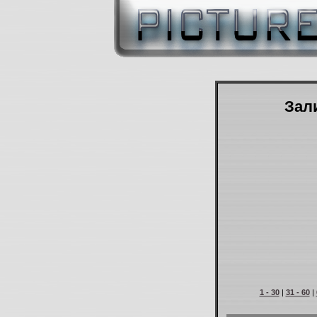
Зали
1 - 30
|
31 - 60
|