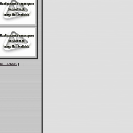
81 - 426810
| ... |