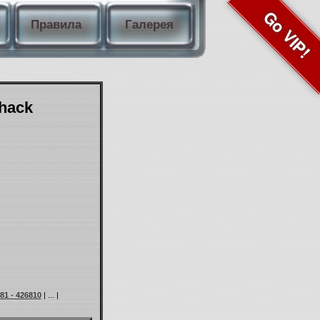
Go VIP!
Правила
Галерея
Shack
81 - 426810
| ... |