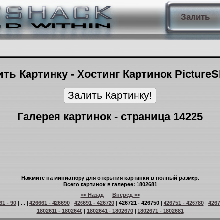
Залить
ть Картинку - Хостинг Картинок Picture
Галерея картинок - страница 14225
Нажмите на миниатюру для открытия картинки в полный размер.
Всего картинок в галерее: 1802681
<< Назад
Вперёд >>
61 - 90
| ... |
426661 - 426690
|
426691 - 426720
|
426721 - 426750
|
426751 - 426780
|
4267
1802611 - 1802640
|
1802641 - 1802670
|
1802671 - 1802681