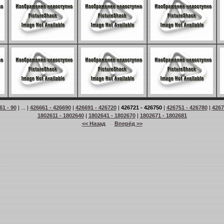
61 - 90
| ... |
426661 - 426690
|
426691 - 426720
|
426721 - 426750
|
426751 - 426780
|
4267
1802611 - 1802640
|
1802641 - 1802670
|
1802671 - 1802681
<< Назад
Вперёд >>