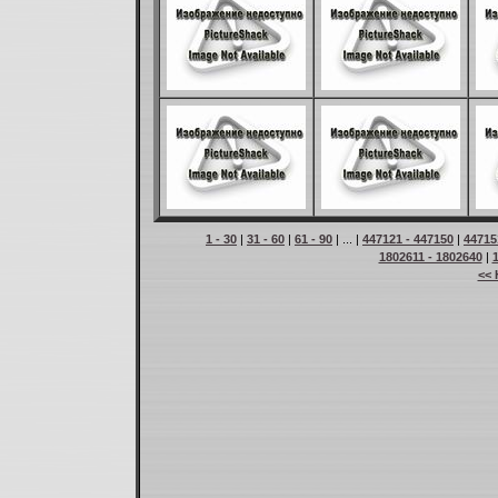
1 - 30
|
31 - 60
|
61 - 90
| ... |
447121 - 447150
|
44715
1802611 - 1802640
|
<< 