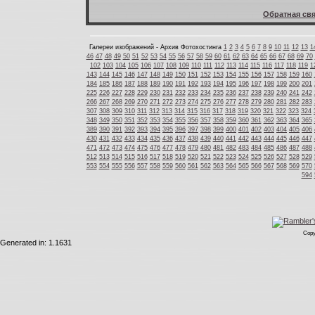
Обратная свя
Галереи изображений - Архив Фотохостинга
1
2
3
4
5
6
7
8
9
10
11
12
13
1
46
47
48
49
50
51
52
53
54
55
56
57
58
59
60
61
62
63
64
65
66
67
68
69
70
102
103
104
105
106
107
108
109
110
111
112
113
114
115
116
117
118
119
1
143
144
145
146
147
148
149
150
151
152
153
154
155
156
157
158
159
160
184
185
186
187
188
189
190
191
192
193
194
195
196
197
198
199
200
201
225
226
227
228
229
230
231
232
233
234
235
236
237
238
239
240
241
242
266
267
268
269
270
271
272
273
274
275
276
277
278
279
280
281
282
283
307
308
309
310
311
312
313
314
315
316
317
318
319
320
321
322
323
324
348
349
350
351
352
353
354
355
356
357
358
359
360
361
362
363
364
365
389
390
391
392
393
394
395
396
397
398
399
400
401
402
403
404
405
406
430
431
432
433
434
435
436
437
438
439
440
441
442
443
444
445
446
447
471
472
473
474
475
476
477
478
479
480
481
482
483
484
485
486
487
488
512
513
514
515
516
517
518
519
520
521
522
523
524
525
526
527
528
529
553
554
555
556
557
558
559
560
561
562
563
564
565
566
567
568
569
570
594
Copy
Generated in: 1.1631