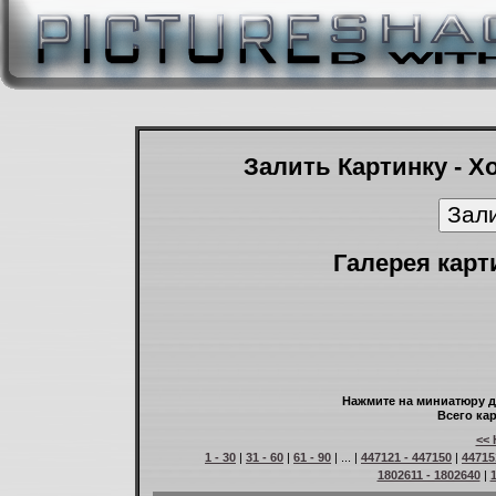
Залить Картинку - Х
Галерея карт
Нажмите на миниатюру д
Всего кар
<< 
1 - 30
|
31 - 60
|
61 - 90
| ... |
447121 - 447150
|
44715
1802611 - 1802640
|