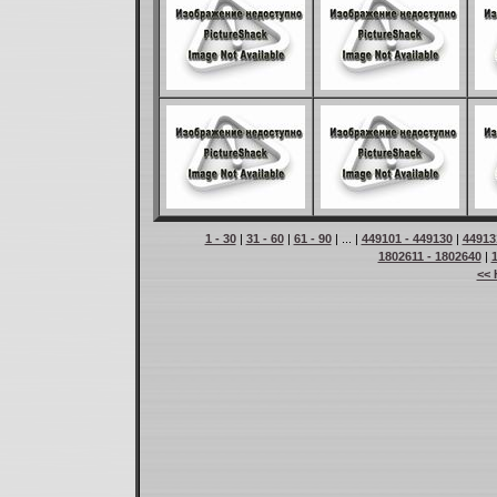
1 - 30
|
31 - 60
|
61 - 90
| ... |
449101 - 449130
|
44913
1802611 - 1802640
|
<< 