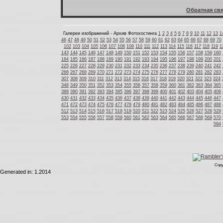
Обратная свя
Галереи изображений - Архив Фотохостинга
1
2
3
4
5
6
7
8
9
10
11
12
13
1
46
47
48
49
50
51
52
53
54
55
56
57
58
59
60
61
62
63
64
65
66
67
68
69
70
102
103
104
105
106
107
108
109
110
111
112
113
114
115
116
117
118
119
1
143
144
145
146
147
148
149
150
151
152
153
154
155
156
157
158
159
160
184
185
186
187
188
189
190
191
192
193
194
195
196
197
198
199
200
201
225
226
227
228
229
230
231
232
233
234
235
236
237
238
239
240
241
242
266
267
268
269
270
271
272
273
274
275
276
277
278
279
280
281
282
283
307
308
309
310
311
312
313
314
315
316
317
318
319
320
321
322
323
324
348
349
350
351
352
353
354
355
356
357
358
359
360
361
362
363
364
365
389
390
391
392
393
394
395
396
397
398
399
400
401
402
403
404
405
406
430
431
432
433
434
435
436
437
438
439
440
441
442
443
444
445
446
447
471
472
473
474
475
476
477
478
479
480
481
482
483
484
485
486
487
488
512
513
514
515
516
517
518
519
520
521
522
523
524
525
526
527
528
529
553
554
555
556
557
558
559
560
561
562
563
564
565
566
567
568
569
570
594
Copy
Generated in: 1.2014