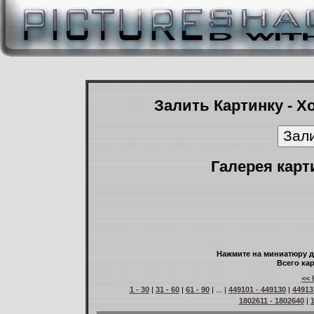
Залить Картинку - Х
Галерея карт
Нажмите на миниатюру д
Всего кар
<< 
1 - 30
|
31 - 60
|
61 - 90
| ... |
449101 - 449130
|
44913
1802611 - 1802640
|