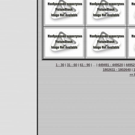
1 - 30
|
31 - 60
|
61 - 90
| ... |
449491 - 449520
|
44952
1802611 - 1802640
|
<< 