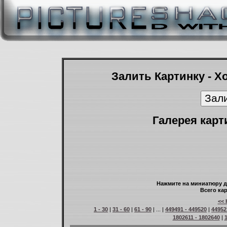
Залить Картинку - Х
Галерея карт
Нажмите на миниатюру д
Всего кар
<< 
1 - 30
|
31 - 60
|
61 - 90
| ... |
449491 - 449520
|
44952
1802611 - 1802640
|